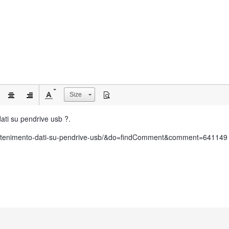
Size
ati su pendrive usb ?.
a-mantenimento-dati-su-pendrive-usb/&do=findComment&comment=641149