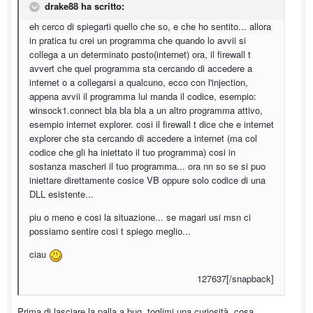
drake88 ha scritto:
eh cerco di spiegarti quello che so, e che ho sentito... allora
in pratica tu crei un programma che quando lo avvii si
collega a un determinato posto(internet) ora, il firewall t
avvert che quel programma sta cercando di accedere a
internet o a collegarsi a qualcuno, ecco con l'injection,
appena avvii il programma lui manda il codice, esempio:
winsock1.connect bla bla bla a un altro programma attivo,
esempio internet explorer. cosi il firewall t dice che e internet
explorer che sta cercando di accedere a internet (ma col
codice che gli ha iniettato il tuo programma) cosi in
sostanza mascheri il tuo programma... ora nn so se si puo
iniettare direttamente cosice VB oppure solo codice di una
DLL esistente...
piu o meno e cosi la situazione... se magari usi msn ci
possiamo sentire cosi t spiego meglio...
ciau
127637[/snapback]
Prima di lasciare la palla a bug, toglimi una curiosità, cosa