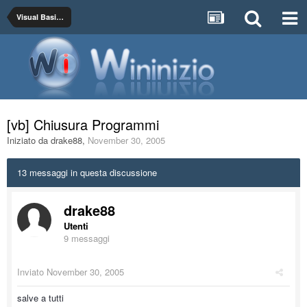
Visual Basic 6.0
[vb] Chiusura Programmi
Iniziato da
drake88
,
November 30, 2005
13 messaggi in questa discussione
drake88
Utenti
9 messaggi
Inviato
November 30, 2005
salve a tutti