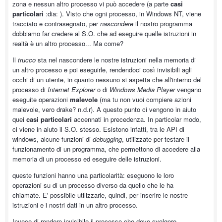
zona e nessun altro processo vi può accedere (a parte
casi
particolari
:dia: ). Visto che ogni processo, in Windows NT, viene
tracciato e contrasegnato, per
nascondere
il nostro programma
dobbiamo far credere al S.O. che ad eseguire quelle istruzioni in
realtà è un altro processo... Ma come?
Il
trucco
sta nel nascondere le nostre istruzioni nella memoria di
un altro processo e poi eseguirle, rendendoci così invisibili agli
occhi di un utente, in quanto nessuno si aspetta che all'interno del
processo di
Internet Explorer
o di
Windows Media Player
vengano
eseguite operazioni
malevole
(ma tu non vuoi compiere azioni
malevole, vero drake? n.d.r). A questo punto ci vengono in aiuto
quei
casi particolari
accennati in precedenza. In particolar modo,
ci viene in aiuto il S.O. stesso. Esistono infatti, tra le API di
windows, alcune funzioni di
debugging
, utilizzate per testare il
funzionamento di un programma, che permettono di accedere alla
memoria di un processo ed eseguire delle istruzioni.
queste funzioni hanno una particolarità: eseguono le loro
operazioni su di un processo diverso da quello che le ha
chiamate. E' possibile utilizzarle, quindi, per inserire le nostre
istruzioni e i nostri dati in un altro processo.
Invece di rendere invisibile il processo che deve svolgere