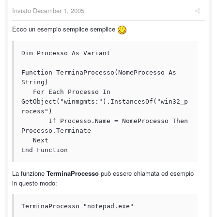
Inviato
December 1, 2005
Ecco un esempio semplice semplice
Dim Processo As Variant

Function TerminaProcesso(NomeProcesso As 
String)

   For Each Processo In 
GetObject("winmgmts:").InstancesOf("win32_p
rocess")

       If Processo.Name = NomeProcesso Then 
Processo.Terminate

   Next

End Function
La funzione
TerminaProcesso
può essere chiamata ed esempio
in questo modo:
TerminaProcesso "notepad.exe"