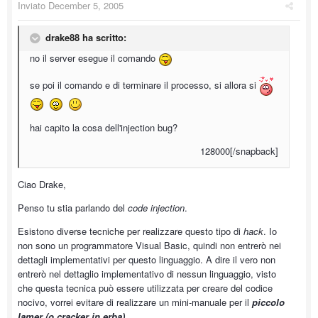
Inviato
December 5, 2005
drake88 ha scritto:
no il server esegue il comando
se poi il comando e di terminare il processo, si allora si
hai capito la cosa dell'injection bug?
128000[/snapback]
Ciao Drake,
Penso tu stia parlando del
code injection
.
Esistono diverse tecniche per realizzare questo tipo di
hack
. Io
non sono un programmatore Visual Basic, quindi non entrerò nei
dettagli implementativi per questo linguaggio. A dire il vero non
entrerò nel dettaglio implementativo di nessun linguaggio, visto
che questa tecnica può essere utilizzata per creare del codice
nocivo, vorrei evitare di realizzare un mini-manuale per il
piccolo
lamer (o cracker in erba)
.