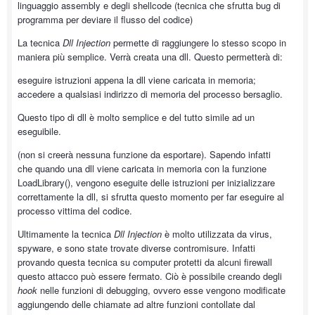
linguaggio assembly e degli shellcode (tecnica che sfrutta bug di
programma per deviare il flusso del codice)
La tecnica
Dll Injection
permette di raggiungere lo stesso scopo in
maniera più semplice. Verrà creata una dll. Questo permetterà di:
eseguire istruzioni appena la dll viene caricata in memoria;
accedere a qualsiasi indirizzo di memoria del processo bersaglio.
Questo tipo di dll è molto semplice e del tutto simile ad un
eseguibile.
(non si creerà nessuna funzione da esportare). Sapendo infatti
che quando una dll viene caricata in memoria con la funzione
LoadLibrary(), vengono eseguite delle istruzioni per inizializzare
correttamente la dll, si sfrutta questo momento per far eseguire al
processo vittima del codice.
Ultimamente la tecnica
Dll Injection
è molto utilizzata da virus,
spyware, e sono state trovate diverse contromisure. Infatti
provando questa tecnica su computer protetti da alcuni firewall
questo attacco può essere fermato. Ciò è possibile creando degli
hook
nelle funzioni di debugging, ovvero esse vengono modificate
aggiungendo delle chiamate ad altre funzioni contollate dal