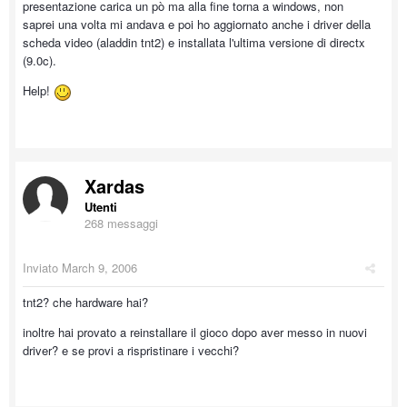
presentazione carica un pò ma alla fine torna a windows, non
saprei una volta mi andava e poi ho aggiornato anche i driver della
scheda video (aladdin tnt2) e installata l'ultima versione di directx
(9.0c).
Help!
Xardas
Utenti
268 messaggi
Inviato
March 9, 2006
tnt2? che hardware hai?
inoltre hai provato a reinstallare il gioco dopo aver messo in nuovi
driver? e se provi a rispristinare i vecchi?