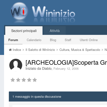
Sezioni principali
Attività
Forum
Calendario
Blog
Staff
Utenti Online
Indice
Il Salotto di WinInizio
Cultura, Musica & Spettacolo
N
[ARCHEOLOGIA]Scoperta Gr
Iniziato da
Diablo
,
February 12, 2006
1 messaggio in questa discussione