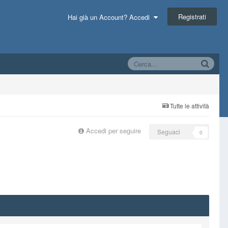
Registrati
Hai già un Account? Accedi
Tutte le attività
Accedi per seguire
Seguaci
0