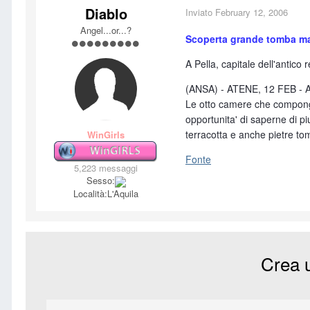
Diablo
Inviato
February 12, 2006
Angel...or...?
Scoperta grande tomba 
A Pella, capitale dell'antico
(ANSA) - ATENE, 12 FEB - Arc
Le otto camere che compongono
opportunita' di saperne di pi
terracotta e anche pietre tom
WinGirls
Fonte
5,223 messaggi
Sesso:
Località:
L'Aquila
Crea 