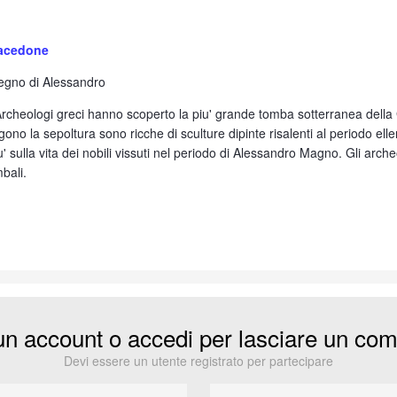
macedone
 regno di Alessandro
heologi greci hanno scoperto la piu' grande tomba sotterranea della Grec
 la sepoltura sono ricche di sculture dipinte risalenti al periodo ellenico
u' sulla vita dei nobili vissuti nel periodo di Alessandro Magno. Gli arch
bali.
un account o accedi per lasciare un co
Devi essere un utente registrato per partecipare