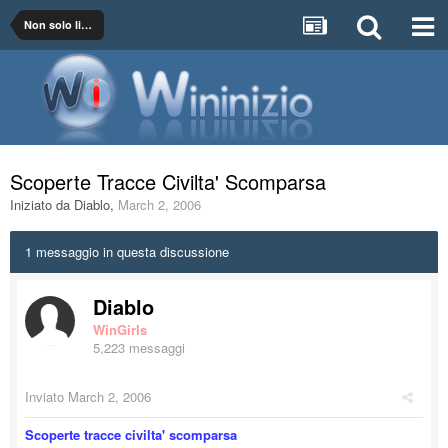
Non solo libri
Scoperte Tracce Civilta' Scomparsa
Iniziato da
Diablo
,
March 2, 2006
1 messaggio in questa discussione
Diablo
WinGirls
5,223 messaggi
Inviato
March 2, 2006
Scoperte tracce civilta' scomparsa