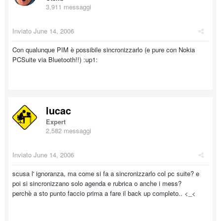
3,911 messaggi
Inviato
June 14, 2006
Con qualunque PIM è possibile sincronizzarlo (e pure con Nokia
PCSuite via Bluetooth!!) :up1:
lucac
Expert
2,582 messaggi
Inviato
June 14, 2006
scusa l' ignoranza, ma come si fa a sincronizzarlo col pc suite? e
poi si sincronizzano solo agenda e rubrica o anche i mess?
perchè a sto punto faccio prima a fare il back up completo.. <_<