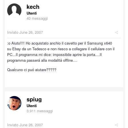
kech
Utenti
40 messaggi
Inviato
June 26, 2007
:o Aiuto!!!! Ho acquistato anchio il cavetto per il Samsung x640
su Ebay da un Tedesco e non riesco a collegare il cellulare con il
PC...Il programma mi dice: impossibile aprire la porta....Il
programma passerá alla modalitá offline....
Qualcuno ci puó aiutare?????
spiug
Utenti
3,911 messaggi
Inviato
June 26, 2007