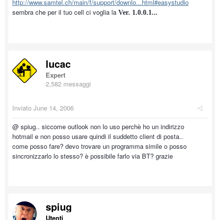
http://www.samtel.ch/main/f/support/downlo...html#easystudio
sembra che per il tuo cell ci voglia la
Ver. 1.0.0.1...
lucac
Expert
2,582 messaggi
Inviato
June 14, 2006
@ spiug.. siccome outlook non lo uso perchè ho un indirizzo
hotmail e non posso usare quindi il suddetto client di posta..
come posso fare? devo trovare un programma simile o posso
sincronizzarlo lo stesso? è possibile farlo via BT? grazie
spiug
Utenti