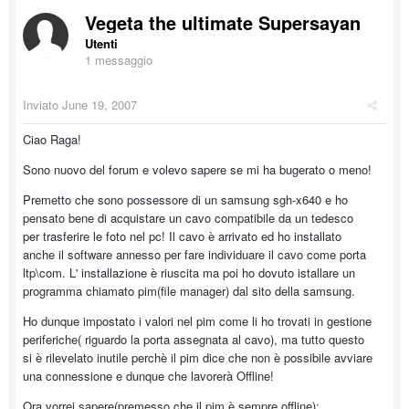
Vegeta the ultimate Supersayan
Utenti
1 messaggio
Inviato
June 19, 2007
Ciao Raga!
Sono nuovo del forum e volevo sapere se mi ha bugerato o meno!
Premetto che sono possessore di un samsung sgh-x640 e ho
pensato bene di acquistare un cavo compatibile da un tedesco
per trasferire le foto nel pc! Il cavo è arrivato ed ho installato
anche il software annesso per fare individuare il cavo come porta
ltp\com. L' installazione è riuscita ma poi ho dovuto istallare un
programma chiamato pim(file manager) dal sito della samsung.
Ho dunque impostato i valori nel pim come li ho trovati in gestione
periferiche( riguardo la porta assegnata al cavo), ma tutto questo
si è rilevelato inutile perchè il pim dice che non è possibile avviare
una connessione e dunque che lavorerà Offline!
Ora vorrei sapere(premesso che il pim è sempre offline):