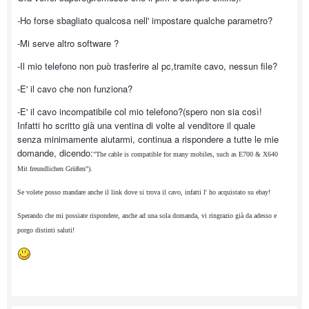
-Ho forse sbagliato qualcosa nell' impostare qualche parametro?
-Mi serve altro software ?
-Il mio telefono non può trasferire al pc,tramite cavo, nessun file?
-E' il cavo che non funziona?
-E' il cavo incompatibile col mio telefono?(spero non sia così!
Infatti ho scritto già una ventina di volte al venditore il quale
senza minimamente aiutarmi, continua a rispondere a tutte le mie
domande, dicendo:
"The cable is compatible for many mobiles, such as E700 & X640
Mit freundlichen Grüßen").
Se volete posso mandare anche il link dove si trova il cavo, infatti l' ho acquistato su ebay!
Sperando che mi possiate rispondere, anche ad una sola domanda, vi ringrazio già da adesso e
porgo distinti saluti!