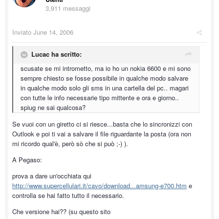
3,911 messaggi
Inviato
June 14, 2006
Lucac ha scritto:
scusate se mi intrometto, ma io ho un nokia 6600 e mi sono
sempre chiesto se fosse possibile in qualche modo salvare
in qualche modo solo gli sms in una cartella del pc.. magari
con tutte le info necessarie tipo mittente e ora e giorno..
spiug ne sai qualcosa?
Se vuoi con un giretto ci si riesce...basta che lo sincronizzi con
Outlook e poi ti vai a salvare il file riguardante la posta (ora non
mi ricordo qual'è, però sò che si può ;-) ).
A Pegaso:
prova a dare un'occhiata qui
http://www.supercellulari.it/cavo/download...amsung-e700.htm
e
controlla se hai fatto tutto il necessario.
Che versione hai?? (su questo sito