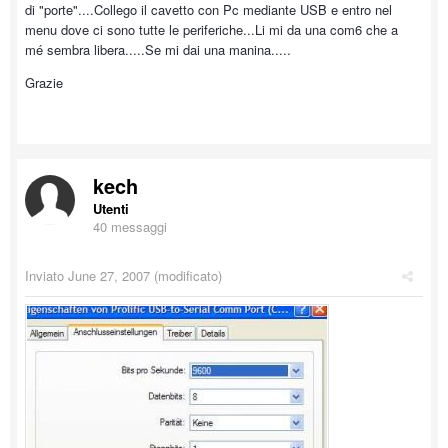
di "porte"....Collego il cavetto con Pc mediante USB e entro nel
menu dove ci sono tutte le periferiche...Li mi da una com6 che a
mé sembra libera.....Se mi dai una manina.....
Grazie
kech
Utenti
40 messaggi
Inviato
June 27, 2007
(modificato)