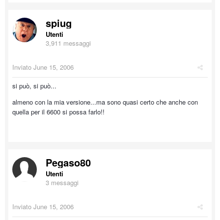
spiug
Utenti
3,911 messaggi
Inviato
June 15, 2006
si può, si può...
almeno con la mia versione...ma sono quasi certo che anche con
quella per il 6600 si possa farlo!!
Pegaso80
Utenti
3 messaggi
Inviato
June 15, 2006