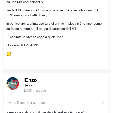
ad una MB con chipset VIA,
rende il PC meno fluido rispetto alla semplice installazione di XP
SP2 senza i suddetti driver;
in particolare la prima apertura di un file impiega più tempo, come
se fosse aumentato il tempo di accesso dell'HD.
E' capitata la stessa cosa a qualcuno?
Grazie e BUON ANNO
iEnzo
Utenti
8,885 messaggi
Inviato
December 31, 2006
a me è capitato con i driver del chipset nvidia nforce4 <_<