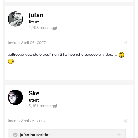
jufan
Utenti
1,708 messaggi
Inviato
April 26, 2007
pultroppo quando è cosi' non ti fa' neanche accedere a dos....
Ske
Utenti
5,181 messaggi
Inviato
April 26, 2007
jufan ha scritto: