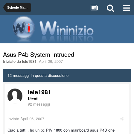
Schede Madri, Chipset e RAM
Asus P4b System Intruded
Iniziato da
lele1981
,
April 26, 2007
12 messaggi in questa discussione
lele1981
Utenti
92 messaggi
Inviato
April 26, 2007
Ciao a tutti , ho un pc PIV 1800 con mainboard asus P4B che