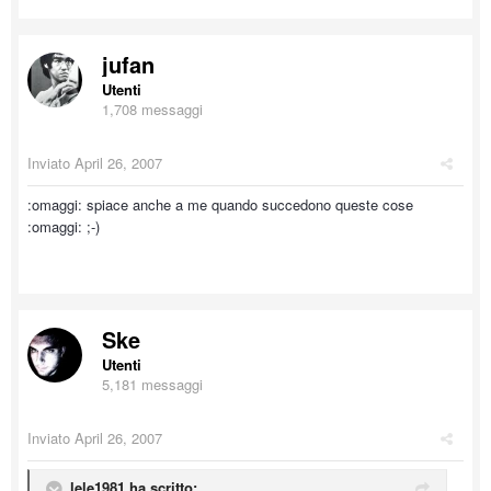
jufan
Utenti
1,708 messaggi
Inviato
April 26, 2007
:omaggi: spiace anche a me quando succedono queste cose
:omaggi: ;-)
Ske
Utenti
5,181 messaggi
Inviato
April 26, 2007
lele1981 ha scritto: