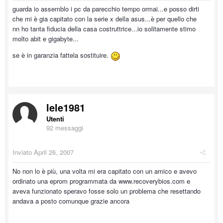
guarda io assemblo i pc da parecchio tempo ormai...e posso dirti
che mi è gia capitato con la serie x della asus...è per quello che
nn ho tanta fiducia della casa costruttrice...io solitamente stimo
molto abit e gigabyte...
se è in garanzia fattela sostituire.
lele1981
Utenti
92 messaggi
Inviato
April 26, 2007
No non lo è più, una volta mi era capitato con un amico e avevo
ordinato una eprom programmata da www.recoverybios.com e
aveva funzionato speravo fosse solo un problema che resettando
andava a posto comunque grazie ancora