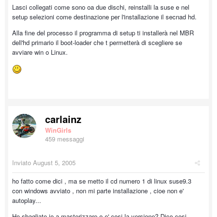
Lasci collegati come sono oa due dischi, reinstalli la suse e nel
setup selezioni come destinazione per l'installazione il secnad hd.
Alla fine del processo il programma di setup ti installerà nel MBR
dell'hd primario il boot-loader che t permetterà di scegliere se
avviare win o Linux.
carlainz
WinGirls
459 messaggi
Inviato
August 5, 2005
ho fatto come dici , ma se metto il cd numero 1 di linux suse9.3
con windows avviato , non mi parte installazione , cioe non e'
autoplay...
Ho sbagliato io a masterizzare o e' cosi la versione? Dico cosi