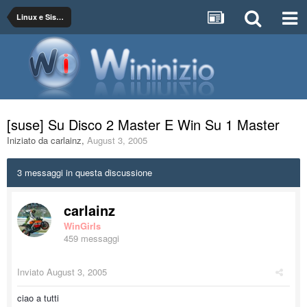
Linux e Sistemi Operativi GNU
[suse] Su Disco 2 Master E Win Su 1 Master
Iniziato da
carlainz
,
August 3, 2005
3 messaggi in questa discussione
carlainz
WinGirls
459 messaggi
Inviato
August 3, 2005
ciao a tutti