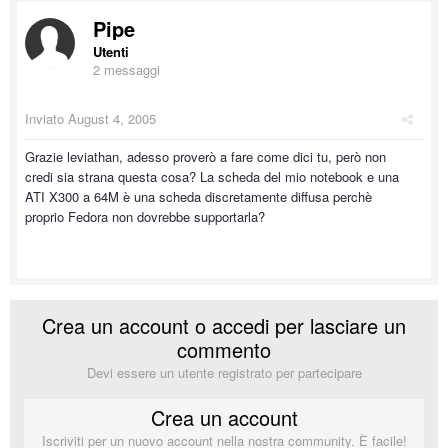
Pipe
Utenti
2 messaggi
Inviato
August 4, 2005
Grazie leviathan, adesso proverò a fare come dici tu, però non
credi sia strana questa cosa? La scheda del mio notebook e una
ATI X300 a 64M è una scheda discretamente diffusa perchè
proprio Fedora non dovrebbe supportarla?
Crea un account o accedi per lasciare un
commento
Devi essere un utente registrato per partecipare
Crea un account
Iscriviti per un nuovo account nella nostra community. È facile!