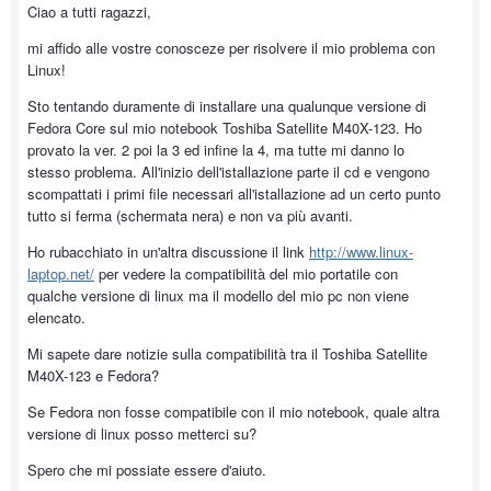
Ciao a tutti ragazzi,
mi affido alle vostre conosceze per risolvere il mio problema con
Linux!
Sto tentando duramente di installare una qualunque versione di
Fedora Core sul mio notebook Toshiba Satellite M40X-123. Ho
provato la ver. 2 poi la 3 ed infine la 4, ma tutte mi danno lo
stesso problema. All'inizio dell'istallazione parte il cd e vengono
scompattati i primi file necessari all'istallazione ad un certo punto
tutto si ferma (schermata nera) e non va più avanti.
Ho rubacchiato in un'altra discussione il link
http://www.linux-
laptop.net/
per vedere la compatibilità del mio portatile con
qualche versione di linux ma il modello del mio pc non viene
elencato.
Mi sapete dare notizie sulla compatibilità tra il Toshiba Satellite
M40X-123 e Fedora?
Se Fedora non fosse compatibile con il mio notebook, quale altra
versione di linux posso metterci su?
Spero che mi possiate essere d'aiuto.