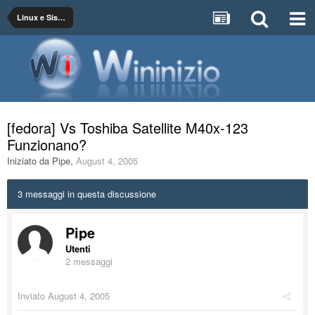
Linux e Sistemi Operativi GNU
[fedora] Vs Toshiba Satellite M40x-123
Funzionano?
Iniziato da
Pipe
,
August 4, 2005
3 messaggi in questa discussione
Pipe
Utenti
2 messaggi
Inviato
August 4, 2005