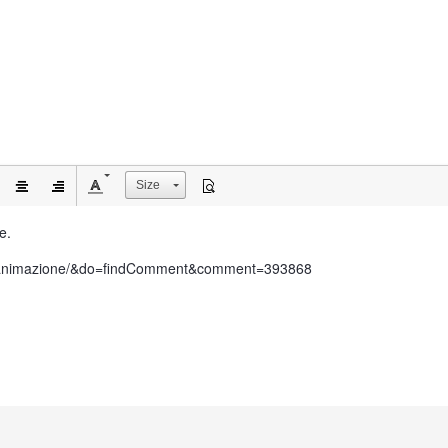
Size
e.
-con-animazione/&do=findComment&comment=393868