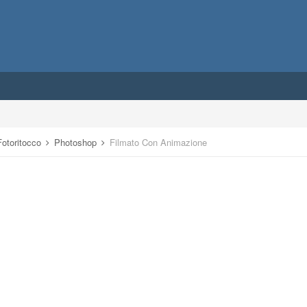
 Fotoritocco
Photoshop
Filmato Con Animazione