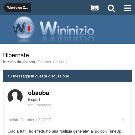
Windows XP / 2000/ 4.0 NT
Hibernate
Iniziato da
obaoba
,
October 12, 2007
10 messaggi in questa discussione
obaoba
Expert
315 messaggi
Inviato
October 12, 2007
Ciao a tutti, ho effettuato una "pulizia generale" al pc con TuneUp