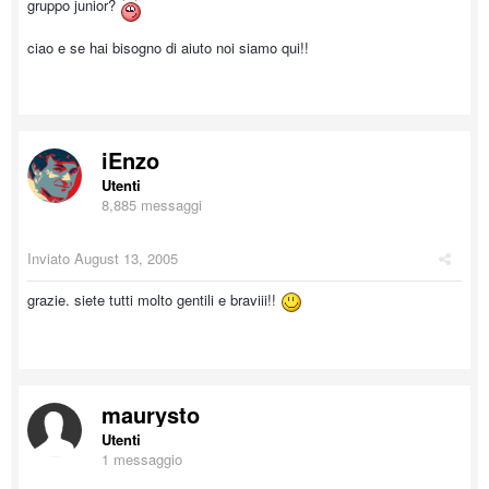
gruppo junior?
ciao e se hai bisogno di aiuto noi siamo qui!!
iEnzo
Utenti
8,885 messaggi
Inviato
August 13, 2005
grazie. siete tutti molto gentili e braviii!!
maurysto
Utenti
1 messaggio