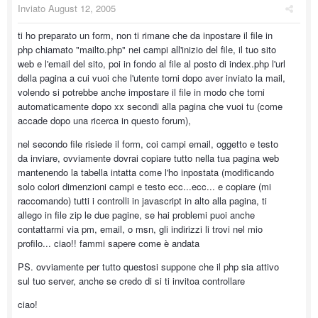
Inviato
August 12, 2005
ti ho preparato un form, non ti rimane che da inpostare il file in
php chiamato "mailto.php" nei campi all'inizio del file, il tuo sito
web e l'email del sito, poi in fondo al file al posto di index.php l'url
della pagina a cui vuoi che l'utente torni dopo aver inviato la mail,
volendo si potrebbe anche impostare il file in modo che torni
automaticamente dopo xx secondi alla pagina che vuoi tu (come
accade dopo una ricerca in questo forum),
nel secondo file risiede il form, coi campi email, oggetto e testo
da inviare, ovviamente dovrai copiare tutto nella tua pagina web
mantenendo la tabella intatta come l'ho inpostata (modificando
solo colori dimenzioni campi e testo ecc...ecc... e copiare (mi
raccomando) tutti i controlli in javascript in alto alla pagina, ti
allego in file zip le due pagine, se hai problemi puoi anche
contattarmi via pm, email, o msn, gli indirizzi li trovi nel mio
profilo... ciao!! fammi sapere come è andata
PS. ovviamente per tutto questosi suppone che il php sia attivo
sul tuo server, anche se credo di si ti invitoa controllare
ciao!