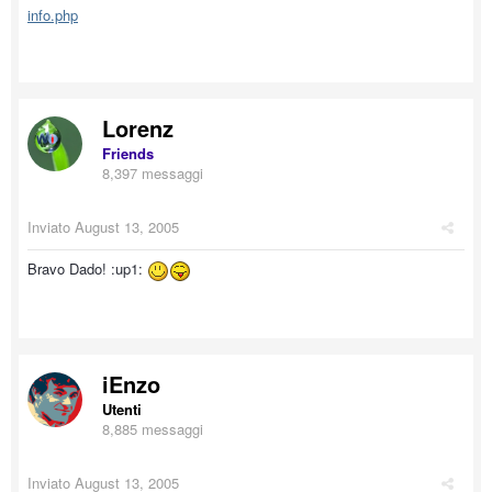
info.php
Lorenz
Friends
8,397 messaggi
Inviato
August 13, 2005
Bravo Dado! :up1:
iEnzo
Utenti
8,885 messaggi
Inviato
August 13, 2005