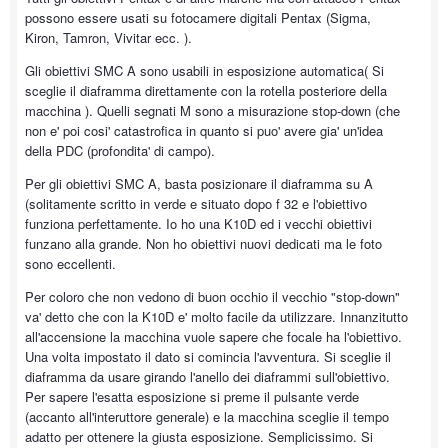
possono essere usati su fotocamere digitali Pentax (Sigma,
Kiron, Tamron, Vivitar ecc. ).
Gli obiettivi SMC A sono usabili in esposizione automatica( Si
sceglie il diaframma direttamente con la rotella posteriore della
macchina ). Quelli segnati M sono a misurazione stop-down (che
non e' poi cosi' catastrofica in quanto si puo' avere gia' un'idea
della PDC (profondita' di campo).
Per gli obiettivi SMC A, basta posizionare il diaframma su A
(solitamente scritto in verde e situato dopo f 32 e l'obiettivo
funziona perfettamente. Io ho una K10D ed i vecchi obiettivi
funzano alla grande. Non ho obiettivi nuovi dedicati ma le foto
sono eccellenti.
Per coloro che non vedono di buon occhio il vecchio "stop-down"
va' detto che con la K10D e' molto facile da utilizzare. Innanzitutto
all'accensione la macchina vuole sapere che focale ha l'obiettivo.
Una volta impostato il dato si comincia l'avventura. Si sceglie il
diaframma da usare girando l'anello dei diaframmi sull'obiettivo.
Per sapere l'esatta esposizione si preme il pulsante verde
(accanto all'interuttore generale) e la macchina sceglie il tempo
adatto per ottenere la giusta esposizione. Semplicissimo. Si