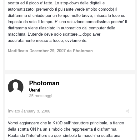
scatta ed il gioco e' fatto. Lo stop-down delle digitali e'
automatizzato: premendo il pulsante verde (molto comodo) il
diaframma si chiude per un tempo molto breve, misura la luce ed
imposta da solo il tempo. E' una soluzione comodissima perche' il
diaframma viene rilasciato in automatico dal computer della
macchina. L'utende deve solo scattare....dopo aver
accuratamente messo a fuoco, ovviamente.
Modificato
December 29, 2007
da Photoman
Photoman
Utenti
35 messaggi
Inviato
January 3, 2008
Vorrei aggiungere che la K10D sull'interuttore principale, a fianco
della scritta ON ha un simbolo che rappresenta il diaframma.
Ruotando l'interruttore su quel simbolo la macchina scatta una