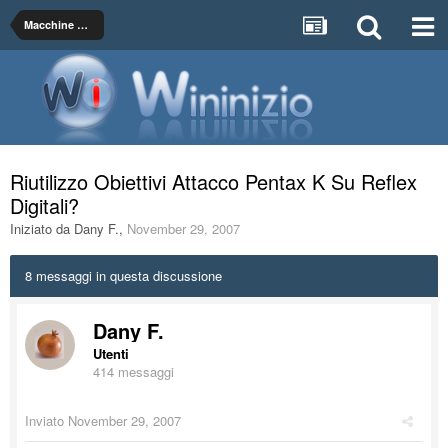
Macchine Fotografiche , Obiettivi ed Accessori
Riutilizzo Obiettivi Attacco Pentax K Su Reflex
Digitali?
Iniziato da
Dany F.
,
November 29, 2007
8 messaggi in questa discussione
Dany F.
Utenti
414 messaggi
Inviato
November 29, 2007