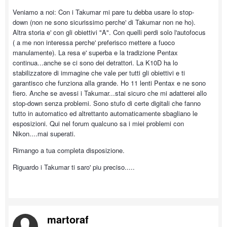
Veniamo a noi: Con i Takumar mi pare tu debba usare lo stop-
down (non ne sono sicurissimo perche' di Takumar non ne ho).
Altra storia e' con gli obiettivi "A". Con quelli perdi solo l'autofocus
( a me non interessa perche' preferisco mettere a fuoco
manulamente). La resa e' superba e la tradizione Pentax
continua...anche se ci sono dei detrattori. La K10D ha lo
stabilizzatore di immagine che vale per tutti gli obiettivi e ti
garantisco che funziona alla grande. Ho 11 lenti Pentax e ne sono
fiero. Anche se avessi i Takumar...stai sicuro che mi adatterei allo
stop-down senza problemi. Sono stufo di certe digitali che fanno
tutto in automatico ed altrettanto automaticamente sbagliano le
esposizioni. Qui nel forum qualcuno sa i miei problemi con
Nikon....mai superati.
Rimango a tua completa disposizione.
Riguardo i Takumar ti saro' piu preciso.....
martoraf