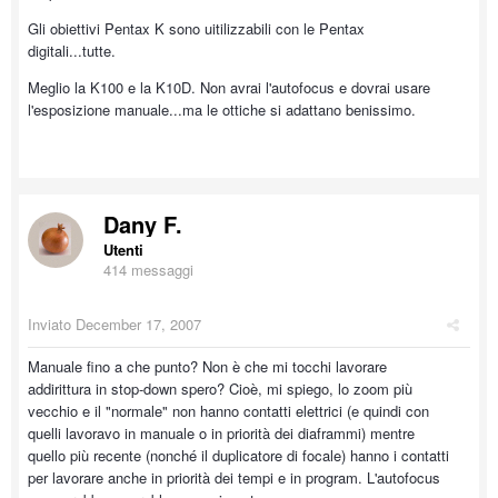
Gli obiettivi Pentax K sono uitilizzabili con le Pentax
digitali...tutte.
Meglio la K100 e la K10D. Non avrai l'autofocus e dovrai usare
l'esposizione manuale...ma le ottiche si adattano benissimo.
Dany F.
Utenti
414 messaggi
Inviato
December 17, 2007
Manuale fino a che punto? Non è che mi tocchi lavorare
addirittura in stop-down spero? Cioè, mi spiego, lo zoom più
vecchio e il "normale" non hanno contatti elettrici (e quindi con
quelli lavoravo in manuale o in priorità dei diaframmi) mentre
quello più recente (nonché il duplicatore di focale) hanno i contatti
per lavorare anche in priorità dei tempi e in program. L'autofocus