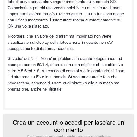
foto di prova senza che venga memorizzata sulla scheda SD.
Comodissima per chi usa vecchi obiettivi e non e' sicuro di aver
impostato il diaframma e/o il tempo giusto. Il tutto funziona anche
con il flash incorporato. L'interruttore ritorna automaticamente su
ON una volta rilasciato.
Ricordarsi che il valore del diaframma impostato non viene
visualizzato sul display della fotocamera, in quanto non c'e'
accoppiamento diaframma/macchina.
Si vedra' cosi': F-- Non e' un problema in quanto fotografando, ad
esempio con un 50/1.4, si sa che la resa migliore di tale obiettivo
e' tra F 5,6 ed F 8. A secondo di cosa si sta fotografando, si fissa
il diaframma su F8 e lo si ricorda. Si scattano tutte le foto che
necessitano, sapendo di usare quell'obiettivo alla sua massima
prestazione, anche nel digitale.
Crea un account o accedi per lasciare un
commento
Devi essere un utente registrato per partecipare