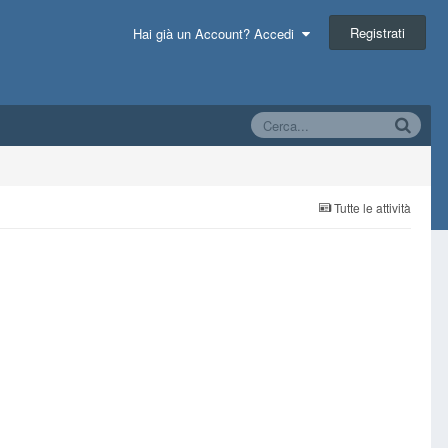
Registrati
Hai già un Account? Accedi
Tutte le attività