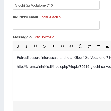
Indirizzo email
OBBLIGATORIO
Messaggio
OBBLIGATORIO
Potresti essere interessato anche a: Giochi Su Vodafone 71
http://forum.wininizio.it/index.php?/topic/82919-giochi