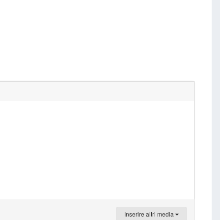
Inserire altri media