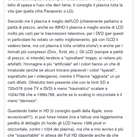
tetto di spesa e l'uso che devi farne, ti consiglio il plasma tutta la
vita (per quella cifra Panasonic o LG).
Secondo me il plasma è meglio dell'LCD (chiaramente parliamo a
parità di prezzo, anche se IMHO il plasma è meglio anche di LCD
molto più cari) per le trasmissioni televisive, per i DVD (per questi
in particolare ho notato un netto miglioramento, già con l'LCD li
vedevo bene, ma col plasma è tutta un'altra storia!) e anche per i
formati più compressi (Dvix, Xvid, etc.). Gli LCD (sempre a parità
di prezzo, si intende) tendono a "spixellare" troppo, si notano più
artefatti, l'immagine è più "artificiale" ed i colori hanno un che di
innaturale (anche se alcuni trovano piacevoli i colori "sparati",
soprattutto per i videogame), mentre il Plasma "aggiusta" un pò
certi difetti. Oltretutto tieni presente che con le fonti SD a
720x576 (cioè TV e DVD) è meno "traumatico" scalare a
1024x768 che a 1366x768, anche se lo scaling in orizzontale è il
meno "dannoso".
Guardando trailer in HD (ti consiglio quelli della Apple, sono
eccezionali!!!), si può forse notare (ma a fatica) una leggerissima
perdita di dettaglio (in fondo gli LCD hanno 1366 pixel in
orizzontale, contro i 1024 dei plasma), ma che a mio avviso è più
che "sopportabile" in attesa del Full HD (dipende anche da che