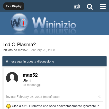
TV e Display
Lcd O Plasma?
Iniziato da
max52
,
February 25, 2008
6 messaggi in questa discussione
max52
Utenti
35 messaggi
Inviato
February 25, 2008
(modificato)
Ciao a tutti. Premetto che sono spaventosamente ignorante in