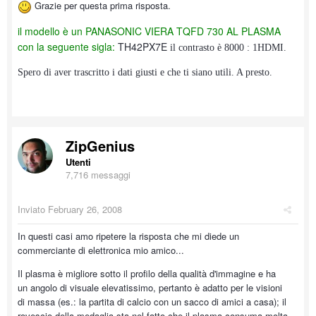
Grazie per questa prima risposta.
il modello è un PANASONIC VIERA TQFD 730
AL PLASMA
con la seguente sigla:
TH42PX7E
il contrasto è 8000 : 1
HDMI.
Spero di aver trascritto i dati giusti e che ti siano utili. A presto.
ZipGenius
Utenti
7,716 messaggi
Inviato
February 26, 2008
In questi casi amo ripetere la risposta che mi diede un
commerciante di elettronica mio amico...
Il plasma è migliore sotto il profilo della qualità d'immagine e ha
un angolo di visuale elevatissimo, pertanto è adatto per le visioni
di massa (es.: la partita di calcio con un sacco di amici a casa); il
rovescio della medaglia sta nel fatto che il plasma consuma molta