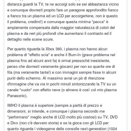
distanza guardi la TV, te ne accorgi solo se sei abbastanza vicino
e comunque dovresti proprio fare un paragone approfondito fianco
a fianco tra un plasma ed un LCD per accorgertene, non è questo
il problema, credimi!) e comunque questa minima "pecca" è
ampiamente compensata dalla maggior naturalezza di colori del
plasma e da neri più profondi che aumentano il contrasto ed il
dettaglio nelle scene scure.
Per quanto riguarda la Xbox 360, i plasma non hanno alcun
problema di "effetto scia" e anche il Burn-In (grave problema nei
plasma fino ad alcuni anni fa) è ormai pressoché inesistente,
penso che dovresti veramente giocarci per non so quante ore di
fila (ma veramente tante!) e con immagini sempre fisse in alcuni
punti dello schermo. Al massimo avrai un pò di ritenzione
d'immagine che va via in pochi minuti sintonizzando la TV su un
canale "vuoto" con effetto neve (o almeno è così col mio plasma
Panasonic).
IMHO il plasma è superiore (sempre a parità di prezzo e
dimensioni, si intende, e comunque i plasma secondo me
"performano" meglio anche di LCD molto più costosi) su TV, DVD
e Divx (non c'è davvero storia) e se la gioca con gli LCD per
quanto riguarda i videogame delle consolle next-generation (1024