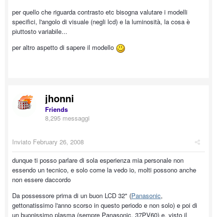
per quello che riguarda contrasto etc bisogna valutare i modelli
specifici, l'angolo di visuale (negli lcd) e la luminosità, la cosa è
piuttosto variabile...
per altro aspetto di sapere il modello
jhonni
Friends
8,295 messaggi
Inviato
February 26, 2008
dunque ti posso parlare di sola esperienza mia personale non
essendo un tecnico, e solo come la vedo io, molti possono anche
non essere daccordo
Da possessore prima di un buon LCD 32" (
Panasonic
,
gettonatissimo l'anno scorso in questo periodo e non solo) e poi di
un buonissimo plasma (sempre Panasonic, 37PV60) e, visto il