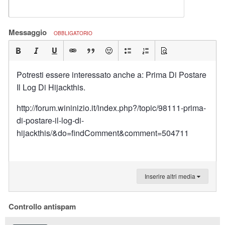
Messaggio
OBBLIGATORIO
Potresti essere interessato anche a: Prima Di Postare
Il Log Di Hijackthis.
http://forum.wininizio.it/index.php?/topic/98111-prima-
di-postare-il-log-di-
hijackthis/&do=findComment&comment=504711
Inserire altri media
Controllo antispam