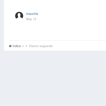
maumia
May 13
Indice
Stanno seguendo