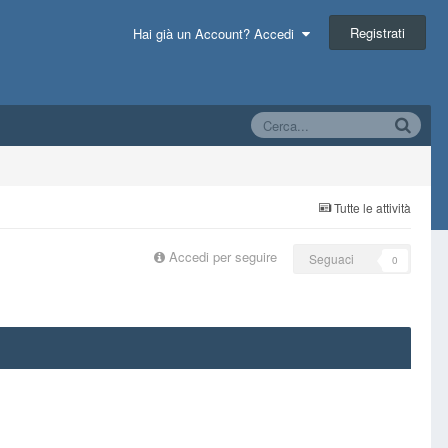
Registrati
Hai già un Account? Accedi
Tutte le attività
Accedi per seguire
Seguaci
0