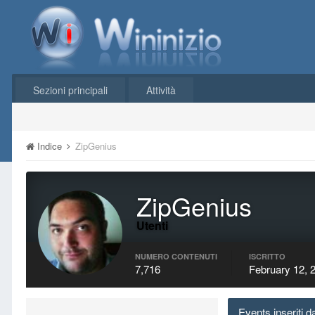
Sezioni principali
Attività
Indice
ZipGenius
ZipGenius
Utenti
NUMERO CONTENUTI
ISCRITTO
7,716
February 12, 
Events inseriti 