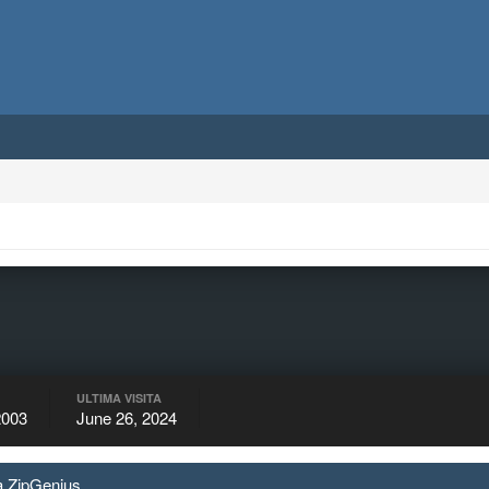
ULTIMA VISITA
2003
June 26, 2024
da ZipGenius