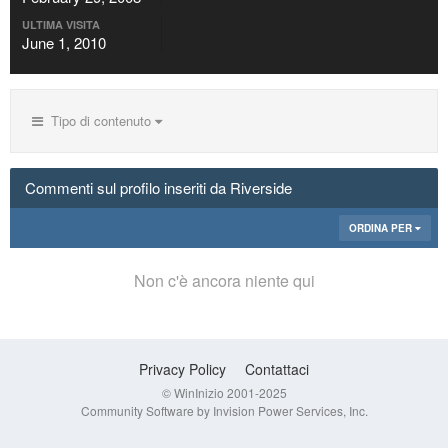
ULTIMA VISITA
June 1, 2010
Tipo di contenuto
Commenti sul profilo inseriti da Riverside
ORDINA PER
Non c'è ancora niente qui
Privacy Policy
Contattaci
© WinInizio 2001-2025
Community Software by Invision Power Services, Inc.