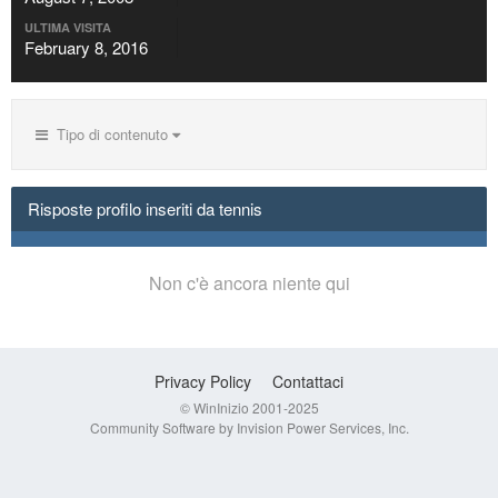
ULTIMA VISITA
February 8, 2016
Tipo di contenuto
Risposte profilo inseriti da tennis
Non c'è ancora niente qui
Privacy Policy
Contattaci
© WinInizio 2001-2025
Community Software by Invision Power Services, Inc.