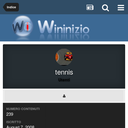
Indice
tennis
Utenti
NUMERO CONTENUTI
239
ISCRITTO
August 7, 2008