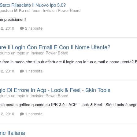
tato Rilasciato Il Nuovo Ipb 3.0?
sposto a
MiPu
nel forum
Invision Power Board
e precisione!!!
12, 2010
2 risposte
e Il Login Con Email E Con Il Nome Utente?
iunto un topic in
Invision Power Board
fare in modo che si può effettuare il login con la tua e-mail o nome utente?
12, 2010
1 risposta
o Di Errore In Acp - Look & Feel - Skin Tools
iunto un topic in
Invision Power Board
olo cosa significa quando su IPB 3.0 l' ACP - Look & Feel - Skin Tools è segn
12, 2010
1 risposta
ne Italiana