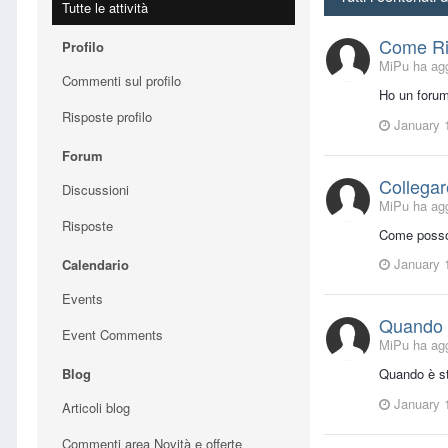
Tutte le attività
Come Rip
Profilo
MiPu ha agg
Commenti sul profilo
Ho un forum
Risposte profilo
January 
Forum
Collegar
Discussioni
MiPu ha agg
Risposte
Come posso 
January 
Calendario
Events
Quando è
Event Comments
MiPu ha agg
Blog
Quando è sta
January 
Articoli blog
Commenti area Novità e offerte