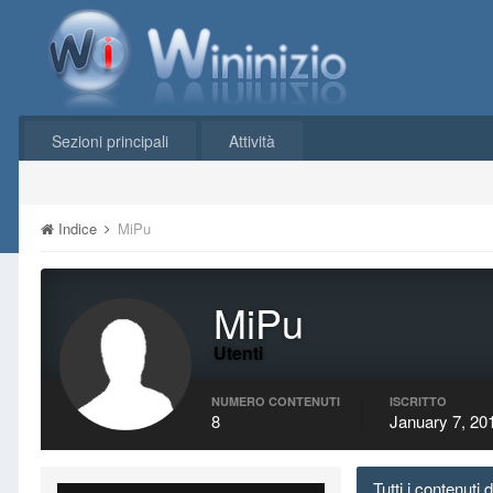
Sezioni principali
Attività
Indice
MiPu
MiPu
Utenti
NUMERO CONTENUTI
ISCRITTO
8
January 7, 20
Tutti i contenuti 