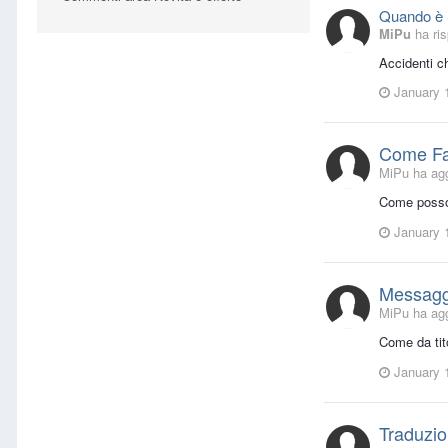
Quando è S
MiPu
ha ri
Accidenti ch
January 
Come Far
MiPu ha agg
Come posso 
January 
Messaggi
MiPu ha agg
Come da tit
January 
Traduzio