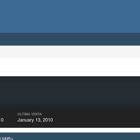
ULTIMA VISITA
10
January 13, 2010
di MiPu