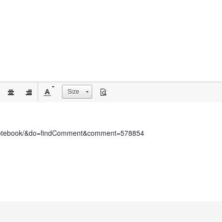
Size
lio-notebook/&do=findComment&comment=578854