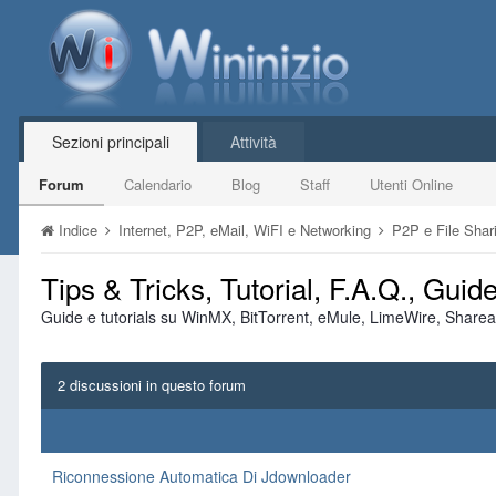
Sezioni principali
Attività
Forum
Calendario
Blog
Staff
Utenti Online
Indice
Internet, P2P, eMail, WiFI e Networking
P2P e File Sha
Tips & Tricks, Tutorial, F.A.Q., Gui
Guide e tutorials su WinMX, BitTorrent, eMule, LimeWire, Sharea
2 discussioni in questo forum
Riconnessione Automatica Di Jdownloader