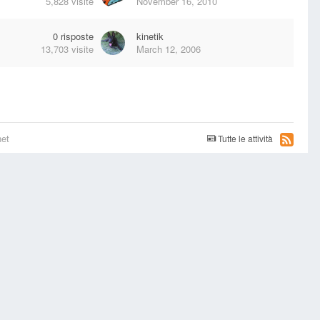
5,828
visite
November 16, 2010
0
risposte
kinetik
13,703
visite
March 12, 2006
net
Tutte le attività