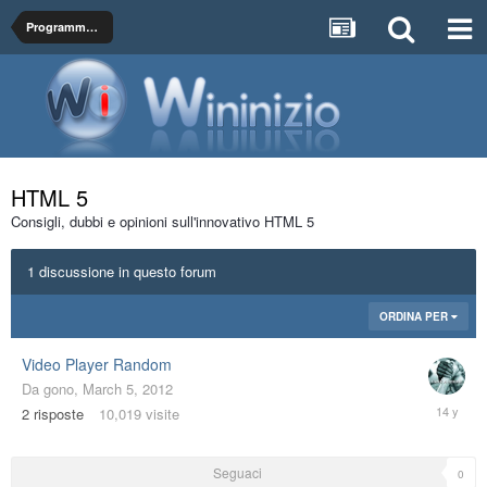
Programmazione
HTML 5
Consigli, dubbi e opinioni sull'innovativo HTML 5
1 discussione in questo forum
ORDINA PER
Video Player Random
Da
gono
,
March 5, 2012
March
2
risposte
10,019
visite
18,
2012
Seguaci
0