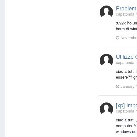
Problem
capatonda h
:892-: ho u
barra di wi
November
Utilizzo
capatonda h
ciao a tutt
essere?? gr
January 
[xp] Imp
capatonda h
ciao a tutti
computer è 
windows con 