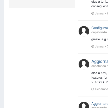
ciao a tutti
conseguenza
January 
Configura
capatonda
grazie la gu
January 
Aggiorn
capatonda h
ciao a tutti
features for
VIA/S3G uni
December
Aggiornar
capatonda