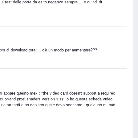
il test delle porte da esito negativo sempre ....e quindi di
kb/s di download totali... c'è un modo per aumentare???
 ma mi appare questo mex : "the video card doesn't support a required
tex or/and pixel shaders version 1.1)" io ho questa scheda video:
 ne sn tanti e nn capisco quale devo scaricare.. qualcuno mi può...