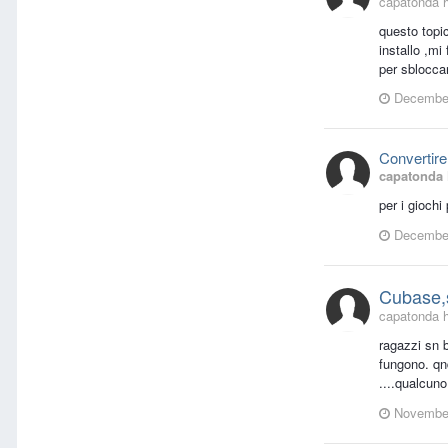
capatonda h
questo topi
installo ,mi
per sbloccar
December
Convertire
capatonda
per i gioch
December
Cubase,s
capatonda h
ragazzi sn 
fungono. qnd
....qualcun
November