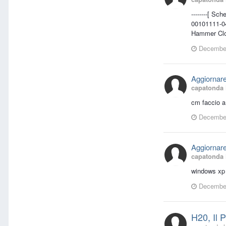
--------[ Sche
00101111-0
Hammer Cloc
December
Aggiornar
capatonda
cm faccio a
December
Aggiornar
capatonda
windows xp
December
H20, Il 