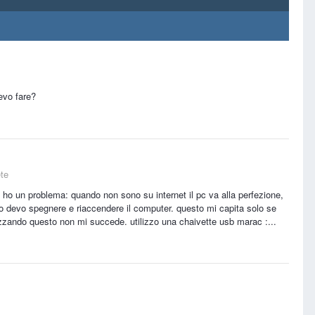
evo fare?
ete
 ho un problema: quando non sono su internet il pc va alla perfezione,
lo devo spegnere e riaccendere il computer. questo mi capita solo se
izzando questo non mi succede. utilizzo una chaivette usb marac :...