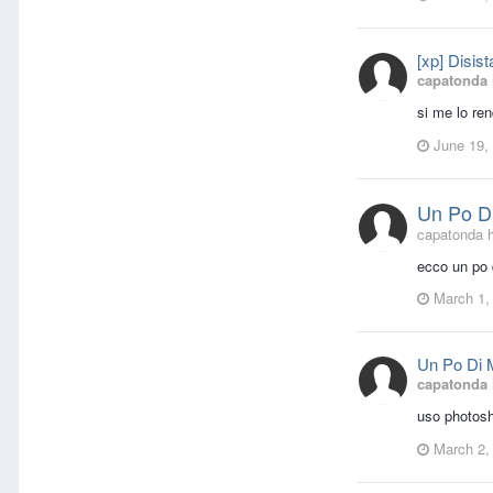
[xp] Disis
capatonda
si me lo ren
June 19,
Un Po Di
capatonda h
ecco un po d
March 1,
Un Po Di M
capatonda
uso photosh
March 2,