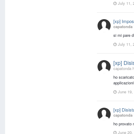
July 11, 
[xp] Impos
capatonda
si mi pare d
July 11, 
[xp] Dis
capatonda h
ho scaricat
applicazion
June 19,
[xp] Disis
capatonda
ho provato 
June 20,