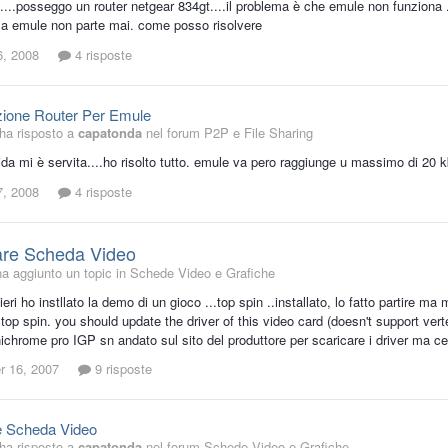
......posseggo un router netgear 834gt....il problema è che emule non funziona ..
 emule non parte mai. come posso risolvere
6, 2008
4 risposte
zione Router Per Emule
ha risposto a
capatonda
nel forum
P2P e File Sharing
ida mi è servita....ho risolto tutto. emule va pero raggiunge u massimo di 20 
7, 2008
4 risposte
are Scheda Video
a aggiunto un topic in
Schede Video e Grafiche
, ieri ho instllato la demo di un gioco ...top spin ..installato, lo fatto partire
 top spin. you should update the driver of this video card (doesn't support ver
chrome pro IGP sn andato sul sito del produttore per scaricare i driver ma ce
 16, 2007
9 risposte
e Scheda Video
ha risposto a
capatonda
nel forum
Schede Video e Grafiche