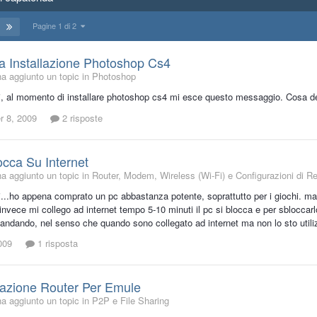
Pagine 1 di 2
 Installazione Photoshop Cs4
a aggiunto un topic in
Photoshop
i, al momento di installare photoshop cs4 mi esce questo messaggio. Cosa d
 8, 2009
2 risposte
occa Su Internet
a aggiunto un topic in
Router, Modem, Wireless (Wi-Fi) e Configurazioni di R
i...ho appena comprato un pc abbastanza potente, soprattutto per i giochi. ma
nvece mi collego ad internet tempo 5-10 minuti il pc si blocca e per sbloccar
a andando, nel senso che quando sono collegato ad internet ma non lo sto util
009
1 risposta
razione Router Per Emule
a aggiunto un topic in
P2P e File Sharing