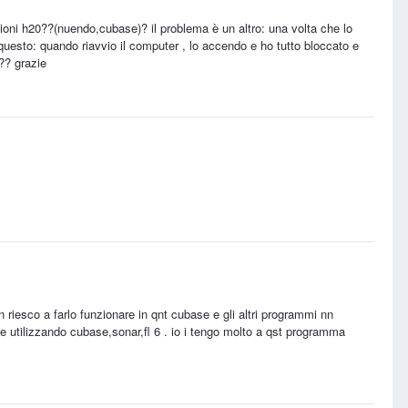
ioni h20??(nuendo,cubase)? il problema è un altro: una volta che lo
è questo: quando riavvio il computer , lo accendo e ho tutto bloccato e
??? grazie
riesco a farlo funzionare in qnt cubase e gli altri programmi nn
e utilizzando cubase,sonar,fl 6 . io i tengo molto a qst programma