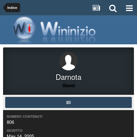
Indice
Darnota
Utenti
NUMERO CONTENUTI
806
ISCRITTO
May 14, 2005