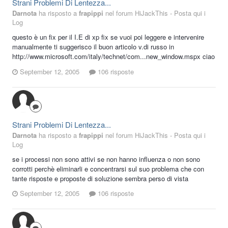
Strani Problemi Di Lentezza...
Darnota
ha risposto a
frapippi
nel forum
HiJackThis - Posta qui i
Log
questo è un fix per il I.E di xp fix se vuoi poi leggere e intervenire
manualmente ti suggerisco il buon articolo v.di russo in
http://www.microsoft.com/italy/technet/com...new_window.mspx ciao
September 12, 2005
106 risposte
Strani Problemi Di Lentezza...
Darnota
ha risposto a
frapippi
nel forum
HiJackThis - Posta qui i
Log
se i processi non sono attivi se non hanno influenza o non sono
corrotti perchè eliminarli e concentrarsi sul suo problema che con
tante risposte e proposte di soluzione sembra perso di vista
September 12, 2005
106 risposte