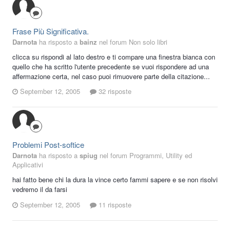
Frase Più Significativa.
Darnota
ha risposto a
bainz
nel forum
Non solo libri
clicca su rispondi al lato destro e ti compare una finestra bianca con
quello che ha scritto l'utente precedente se vuoi rispondere ad una
affermazione certa, nel caso puoi rimuovere parte della citazione...
September 12, 2005
32 risposte
Problemi Post-softice
Darnota
ha risposto a
spiug
nel forum
Programmi, Utility ed
Applicativi
hai fatto bene chi la dura la vince certo fammi sapere e se non risolvi
vedremo il da farsi
September 12, 2005
11 risposte