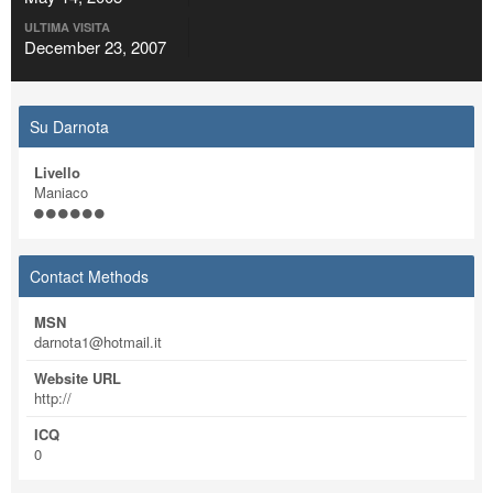
ULTIMA VISITA
December 23, 2007
Su Darnota
Livello
Maniaco
Contact Methods
MSN
darnota1@hotmail.it
Website URL
http://
ICQ
0