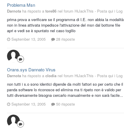
Problema Msn
Darnota
ha risposto a
tore86
nel forum
HiJackThis - Posta qui i Log
prima prova a verificare se il programma di I.E. non abbia la modalità
non in linea attivata impedisce l'attivazione del msn dal bottone file
apri e vedi se è spuntato nel caso toglilo
September 13, 2005
28 risposte
Orans.sys Dannato Virus
Darnota
ha risposto a
clodia
nel forum
HiJackThis - Posta qui i Log
non tutti i s.o sono identici dipende da molti fattori so per certo che il
panda software lo riconosce ed elimina ma ti ripeto non è valido per
tutti diversamente bisogna cercarlo manualmente e non sarà facile...
September 13, 2005
50 risposte