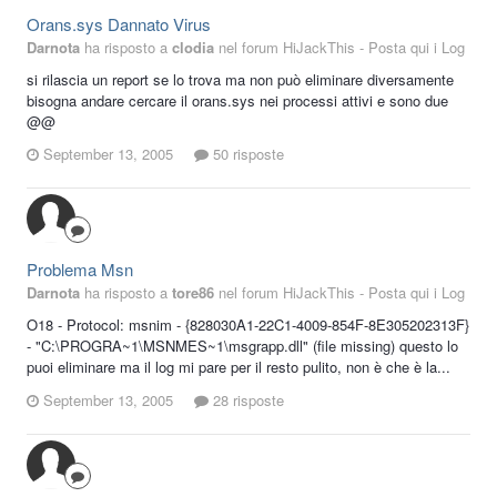
Orans.sys Dannato Virus
Darnota
ha risposto a
clodia
nel forum
HiJackThis - Posta qui i Log
si rilascia un report se lo trova ma non può eliminare diversamente
bisogna andare cercare il orans.sys nei processi attivi e sono due
@@
September 13, 2005
50 risposte
Problema Msn
Darnota
ha risposto a
tore86
nel forum
HiJackThis - Posta qui i Log
O18 - Protocol: msnim - {828030A1-22C1-4009-854F-8E305202313F}
- "C:\PROGRA~1\MSNMES~1\msgrapp.dll" (file missing) questo lo
puoi eliminare ma il log mi pare per il resto pulito, non è che è la...
September 13, 2005
28 risposte