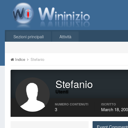
Sezioni principali
Attività
Indice
Stefanio
Stefanio
Utenti
NUMERO CONTENUTI
ISCRITTO
3
March 18, 20
Event Comments i