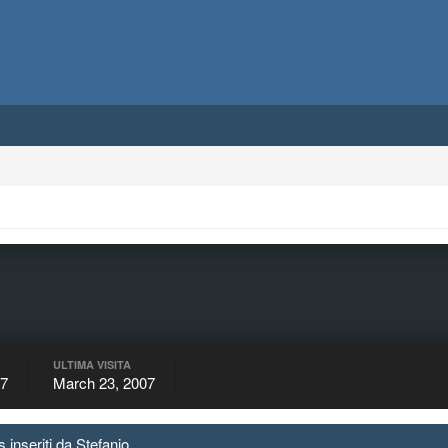
ULTIMA VISITA
07
March 23, 2007
nseriti da Stefanio