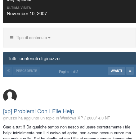
ULTIMA VISITA
November 10, 2007
Tipo di contenuto
Tutti i contenuti di ginuzzo
PRECEDENTE
AVANTI
Pagine 1 di 2
[xp] Problemi Con I File Help
ginuzzo ha aggiunto un topic in
Windows XP / 2000/ 4.0 NT
Ciao a tutti!! Da qualche tempo non riesco ad usare correttamente i file
help: inizialmente non li riuscivo ad aprire, non avevo nessun errore ma
non apriva nulla. Poi ho risolto ed ora i file si aprono sempre, tranne che...