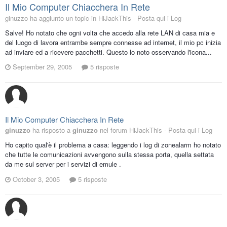
Il Mio Computer Chiacchera In Rete
ginuzzo ha aggiunto un topic in
HiJackThis - Posta qui i Log
Salve! Ho notato che ogni volta che accedo alla rete LAN di casa mia e
del luogo di lavora entrambe sempre connesse ad internet, il mio pc inizia
ad inviare ed a ricevere pacchetti. Questo lo noto osservando l'icona...
September 29, 2005
5 risposte
Il Mio Computer Chiacchera In Rete
ginuzzo
ha risposto a
ginuzzo
nel forum
HiJackThis - Posta qui i Log
Ho capito qual'è il problema a casa: leggendo i log di zonealarm ho notato
che tutte le comunicazioni avvengono sulla stessa porta, quella settata
da me sul server per i servizi di emule .
October 3, 2005
5 risposte