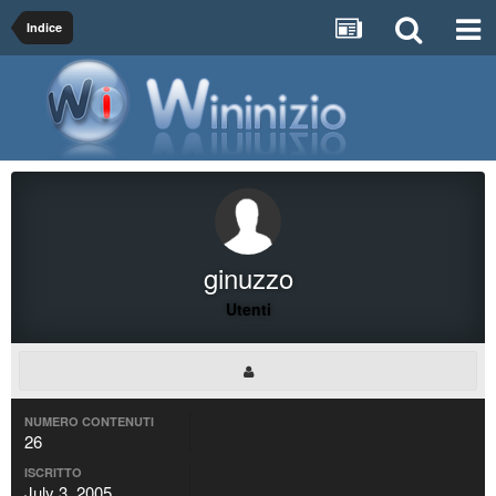
Indice
ginuzzo
Utenti
NUMERO CONTENUTI
26
ISCRITTO
July 3, 2005