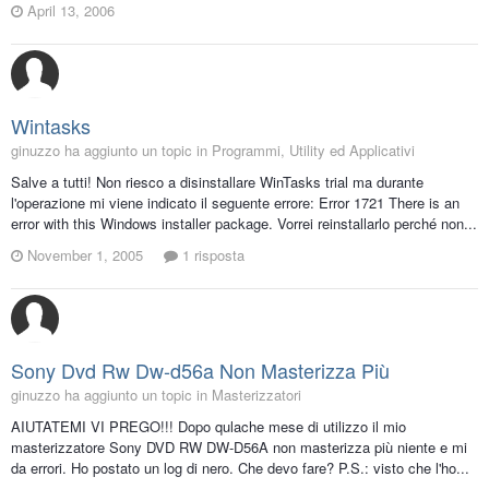
April 13, 2006
Wintasks
ginuzzo ha aggiunto un topic in
Programmi, Utility ed Applicativi
Salve a tutti! Non riesco a disinstallare WinTasks trial ma durante
l'operazione mi viene indicato il seguente errore: Error 1721 There is an
error with this Windows installer package. Vorrei reinstallarlo perché non...
November 1, 2005
1 risposta
Sony Dvd Rw Dw-d56a Non Masterizza Più
ginuzzo ha aggiunto un topic in
Masterizzatori
AIUTATEMI VI PREGO!!! Dopo qulache mese di utilizzo il mio
masterizzatore Sony DVD RW DW-D56A non masterizza più niente e mi
da errori. Ho postato un log di nero. Che devo fare? P.S.: visto che l'ho...