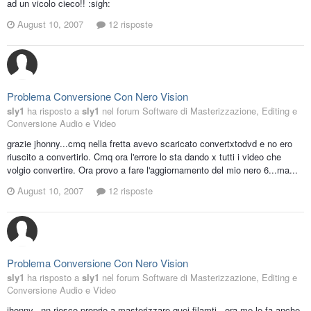
ad un vicolo cieco!! :sigh:
August 10, 2007
12 risposte
Problema Conversione Con Nero Vision
sly1
ha risposto a
sly1
nel forum
Software di Masterizzazione, Editing e
Conversione Audio e Video
grazie jhonny...cmq nella fretta avevo scaricato convertxtodvd e no ero
riuscito a convertirlo. Cmq ora l'errore lo sta dando x tutti i video che
volgio convertire. Ora provo a fare l'aggiornamento del mio nero 6...ma...
August 10, 2007
12 risposte
Problema Conversione Con Nero Vision
sly1
ha risposto a
sly1
nel forum
Software di Masterizzazione, Editing e
Conversione Audio e Video
jhonny...nn riesco proprio a masterizzare quei filamti...ora me lo fa anche