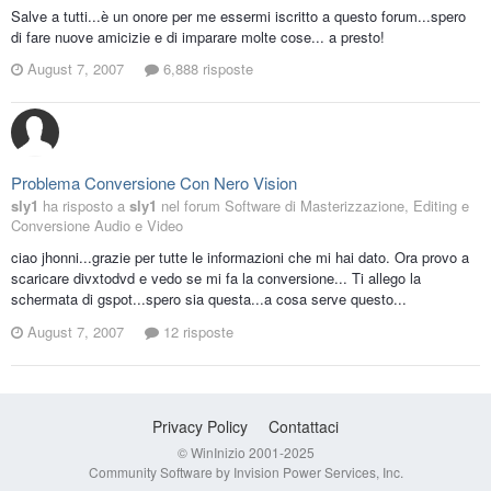
Salve a tutti...è un onore per me essermi iscritto a questo forum...spero
di fare nuove amicizie e di imparare molte cose... a presto!
August 7, 2007
6,888 risposte
Problema Conversione Con Nero Vision
sly1
ha risposto a
sly1
nel forum
Software di Masterizzazione, Editing e
Conversione Audio e Video
ciao jhonni...grazie per tutte le informazioni che mi hai dato. Ora provo a
scaricare divxtodvd e vedo se mi fa la conversione... Ti allego la
schermata di gspot...spero sia questa...a cosa serve questo...
August 7, 2007
12 risposte
Privacy Policy
Contattaci
© WinInizio 2001-2025
Community Software by Invision Power Services, Inc.