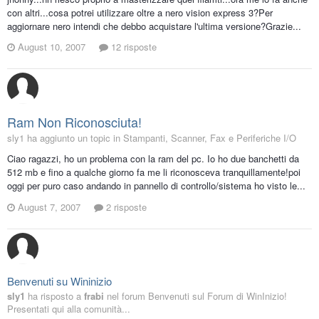
con altri...cosa potrei utilizzare oltre a nero vision express 3?Per
aggiornare nero intendi che debbo acquistare l'ultima versione?Grazie...
August 10, 2007
12 risposte
Ram Non Riconosciuta!
sly1 ha aggiunto un topic in
Stampanti, Scanner, Fax e Periferiche I/O
Ciao ragazzi, ho un problema con la ram del pc. Io ho due banchetti da
512 mb e fino a qualche giorno fa me li riconosceva tranquillamente!poi
oggi per puro caso andando in pannello di controllo/sistema ho visto le...
August 7, 2007
2 risposte
Benvenuti su Wininizio
sly1
ha risposto a
frabi
nel forum
Benvenuti sul Forum di WinInizio!
Presentati qui alla comunità...