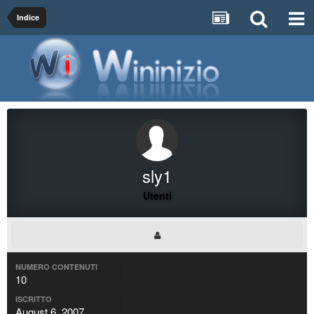
Indice
sly1
Utenti
NUMERO CONTENUTI
10
ISCRITTO
August 6, 2007