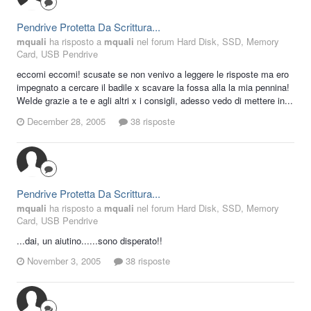
Pendrive Protetta Da Scrittura...
mquali
ha risposto a
mquali
nel forum
Hard Disk, SSD, Memory
Card, USB Pendrive
eccomi eccomi! scusate se non venivo a leggere le risposte ma ero
impegnato a cercare il badile x scavare la fossa alla la mia pennina!
WeIde grazie a te e agli altri x i consigli, adesso vedo di mettere in...
December 28, 2005
38 risposte
Pendrive Protetta Da Scrittura...
mquali
ha risposto a
mquali
nel forum
Hard Disk, SSD, Memory
Card, USB Pendrive
...dai, un aiutino......sono disperato!!
November 3, 2005
38 risposte