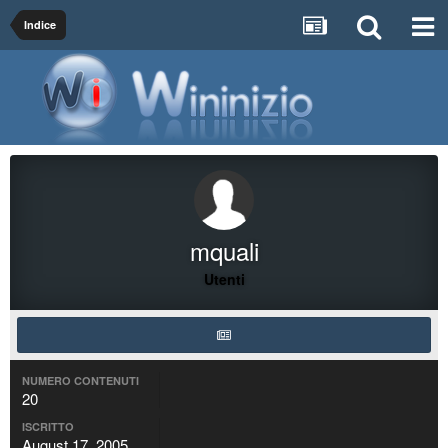
Indice
mquali
Utenti
NUMERO CONTENUTI
20
ISCRITTO
August 17, 2005