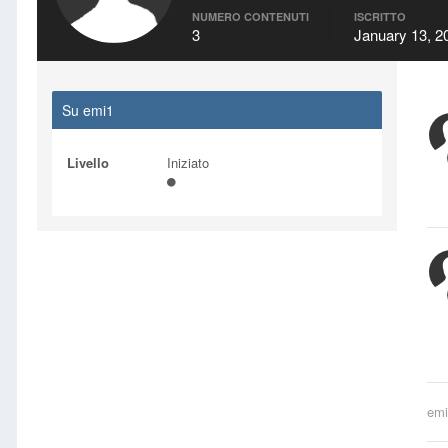
NUMERO CONTENUTI
ISCRITTO
3
January 13, 2
Su emi1
Livello
Iniziato
emi