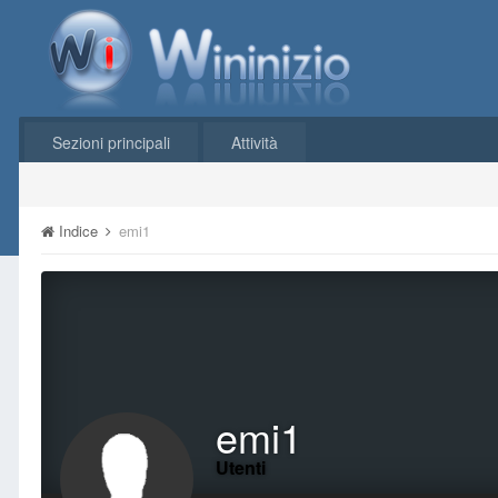
Sezioni principali
Attività
Indice
emi1
emi1
Utenti