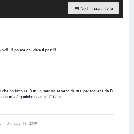
Vedi la sua attività
 ok!!!!!! potete chiudere il post!!!
kup che ho fatto su D in un hardisk esterno da 300 per toglierla da D
alcuno mi dà qualche consiglio? Ciao
e
January 13, 2009