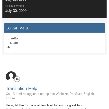
ULTIMA VISITA
July 30, 2009
Su Call_Me_Al
Livello
Iniziato
Translation Help
Call_Me_Al ha aggiunto un topic in
WinInizio PenSuite English
Forum
Hello, I'd like to thank all involved for such a great tool.