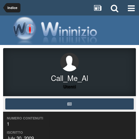
Indice
Call_Me_Al
Utenti
NUMERO CONTENUTI
1
ISCRITTO
July 30, 2009