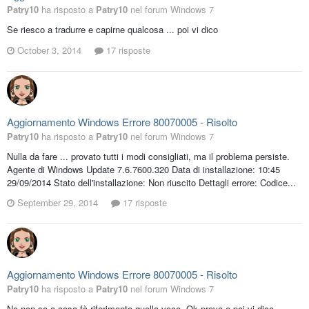
Patry10
ha risposto a
Patry10
nel forum
Windows 7
Se riesco a tradurre e capirne qualcosa ... poi vi dico
October 3, 2014
17 risposte
Aggiornamento Windows Errore 80070005 - Risolto
Patry10
ha risposto a
Patry10
nel forum
Windows 7
Nulla da fare ... provato tutti i modi consigliati, ma il problema persiste.
Agente di Windows Update 7.6.7600.320 Data di installazione: 10:45
‎29/‎09/‎2014 Stato dell'installazione: Non riuscito Dettagli errore: Codice...
September 29, 2014
17 risposte
Aggiornamento Windows Errore 80070005 - Risolto
Patry10
ha risposto a
Patry10
nel forum
Windows 7
No non so a cosa fà riferimento quella voce. Ok provo e poi vi dico