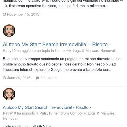
mamma, con installato W 8.1 sotto consiglio del venditore ho installato w
10, il sistema operativo funziona, ma il pc è di molto rallentato...
November 15, 2015
Aiutooo My Start Search Irremovibile! - Risolto -
Patry10 ha aggiunto un topic in
ComboFix Logs & Malware Removal
Buon giorno, purtroppo scaricando un programma mi son ritrovata un bel
problemino,ho trovato questo ospite indesiderato!!! Non riesco più ad
impostare internet explorer o Google, ho provato a far pulizia con...
June 29, 2015
9 risposte
Aiutooo My Start Search Irremovibile! - Risolto -
Patry10
ha risposto a
Patry10
nel forum
ComboFix Logs & Malware
Removal
Tutto merito vostro!! GRAZIE