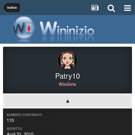
Indice
Patry10
WinGirls
NUMERO CONTENUTI
115
ISCRITTO
April 21, 2010