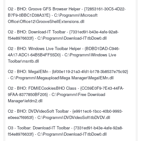
O2 - BHO: Groove GFS Browser Helper - {72853161-30C5-4D22-
B7F9-0BBC1D38A37E} - C:\Programmi\Microsoft
Office\Office12\GrooveShellExtensions.dll
O2 - BHO: Download-IT Toolbar - {7331ed91-b43e-4afe-92a8-
f54e8976633f} - C:\Programmi\Download-IT\tbDow0.dll
O2 - BHO: Windows Live Toolbar Helper - {BDBD1DAD-C946-
4A17-ADC1-64B5B4FF55D0} - C:\Programmi\Windows Live
Toolbar\msntb.dll
O2 - BHO: MegaIEMn - {bf00e119-21a3-4fd1-b178-3b8537e75c92}
- C:\Programmi\Megaupload\Mega Manager\MegaIEMn.dll
O2 - BHO: FDMIECookiesBHO Class - {CC59E0F9-7E43-44FA-
9FAA-8377850BF205} - C:\Programmi\Free Download
Manager\iefdm2.dll
O2 - BHO: DVDVideoSoft Toolbar - {e9911ec6-1bcc-40b0-9993-
e0eea7f6953f} - C:\Programmi\DVDVideoSoft\tbDVDV.dll
O3 - Toolbar: Download-IT Toolbar - {7331ed91-b43e-4afe-92a8-
f54e8976633f} - C:\Programmi\Download-IT\tbDow0.dll