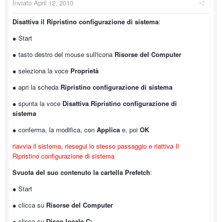
Inviato
April 12, 2010
Disattiva il Ripristino configurazione di sistema
:
● Start
● tasto destro del mouse sull'icona
Risorse del Computer
● seleziona la voce
Proprietà
● apri la scheda
Ripristino configurazione di sistema
● spunta la voce
Disattiva Ripristino configurazione di
sistema
● conferma, la modifica, con
Applica
e, poi
OK
riavvia il sistema, riesegui lo stesso passaggio e riattiva Il
Ripristino configurazione di sistema
Svuota del suo contenuto la cartella Prefetch
:
● Start
● clicca su
Risorse del Computer
● clicca su
Disco locale C: