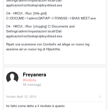
Settings\admin\Impostazioni locali\Dati
applicazioni\octtsokep\qidcyvbtssd.exe
O4 - HKCU\..\Run: [title grid]
C:\DOCUME~1\admin\DATIAP~1\TONSSE~1\BIAS MEET.exe
O4 - HKCU\..\Run: [vtvpgtrg] C:\Documents and
Settings\admin\Impostazioni locali\Dati
applicazioni\octtsokep\qidcyvbtssd.exe
Ripeti una scansione con Combofix ed allega un nuovo log
assieme ad un nuovo log di Hijackthis.
Freyanera
WinGirls
58 messaggi
Inviato
April 12, 2010
ho fatto come detto e il risultato è questo