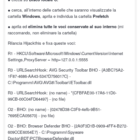
● cerca, all’interno delle cartelle che saranno visualizzate la
cartella
Windows
, aprila e individua la cartella
Prefetch
● aprila ed
elimina tutte le voci conservate al suo interno
(mi
raccomando, non eliminare la cartella)
Rilancia Hijackthis e fixa queste voci:
R1 - HKCU\Software\Microsoft\Windows\CurrentVersion\Internet
Settings,ProxyServer = http=127.0.0.1:5555
R3 - URLSearchHook: AVG Security Toolbar BHO - {A3BC75A2-
1F87-4686-AA43-5347D756017C} -
C:\Programmi\AVG\AVG8\Toolbar\IEToolbar.dll
R3 - URLSearchHook: (no name) - *{CFBFAE00-17A6-11D0-
99CB-00C04FD64497} - (no file)
O2 - BHO: (no name) - {02478D38-C3F9-4efb-9B51-
7695ECA05670} - (no file)
O2 - BHO: Browser Defender BHO - {2A0F3D1B-0909-4FF4-B272-
609CCE6054E7} - C:\Programmi\Spyware
Doctor\BDT\PCTBrowserDefender.dll