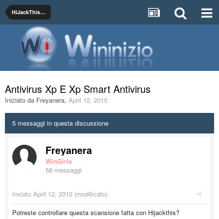
HiJackThis - Posta qui i Log
Antivirus Xp E Xp Smart Antivirus
Iniziato da
Freyanera
,
April 12, 2010
5 messaggi in questa discussione
Freyanera
WinGirls
58 messaggi
Inviato
April 12, 2010
(modificato)
Potreste controllare questa scansione fatta con Hijackthis?