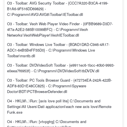
O3 - Toolbar: AVG Security Toolbar - {CCC7A320-B3CA-4199-
B1A6-9F516DD69829} -
C:\Programmi\AVG\AVG8\Toolbar\IEToolbar.dll
O3 - Toolbar: Veoh Web Player Video Finder - {0FBB9689-D3D7-
4f7a-A2E2-585B10099BFC} - C:\Programmi\Veoh
Networks\VeohWebPlayer\VeohIEToolbar.dll
O3 - Toolbar: Windows Live Toolbar - {BDAD1DAD-C946-4A17-
ADC1-64B5B4FF55D0} - C:\Programmi\Windows Live
Toolbar\msntb.dll
O3 - Toolbar: DVDVideoSoft Toolbar - {e9911ec6-1bcc-40b0-9993-
e0eea7f6953f} - C:\Programmi\DVDVideoSoft\tbDVDV.dll
O3 - Toolbar: PC Tools Browser Guard - {472734EA-242A-422B-
ADF8-83D1E48CC825} - C:\Programmi\Spyware
Doctor\BDT\PCTBrowserDefender.dll
O4 - HKLM\..\Run: [axis love poll lite] C:\Documents and
Settings\All Users\Dati applicazioni\each new axis love\Remote
Funk.exe
O4 - HKLM\..\Run: [vtvpgtrg] C:\Documents and