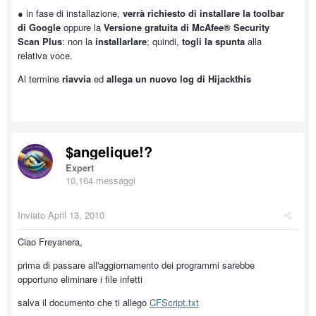
● in fase di installazione,
verrà richiesto di installare la toolbar
di Google
oppure la
Versione gratuita di McAfee® Security
Scan Plus
: non la
installarlare
; quindi,
togli la spunta
alla
relativa voce.
Al termine
riavvia
ed
allega un nuovo log di Hijackthis
$angelique!?
Expert
10,164 messaggi
Inviato
April 13, 2010
Ciao Freyanera,
prima di passare all'aggiornamento dei programmi sarebbe
opportuno eliminare i file infetti
salva il documento che ti allego
CFScript.txt