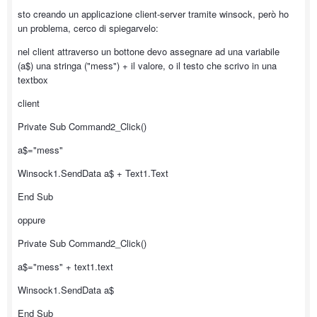
sto creando un applicazione client-server tramite winsock, però ho
un problema, cerco di spiegarvelo:
nel client attraverso un bottone devo assegnare ad una variabile
(a$) una stringa ("mess") + il valore, o il testo che scrivo in una
textbox
client
Private Sub Command2_Click()
a$="mess"
Winsock1.SendData a$ + Text1.Text
End Sub
oppure
Private Sub Command2_Click()
a$="mess" + text1.text
Winsock1.SendData a$
End Sub