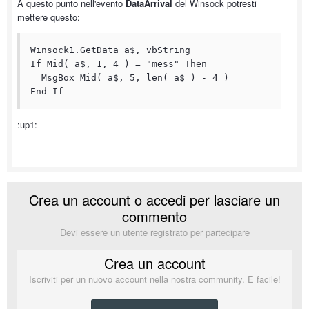
A questo punto nell'evento
DataArrival
del Winsock potresti
mettere questo:
Winsock1.GetData a$, vbString

If Mid( a$, 1, 4 ) = "mess" Then

  MsgBox Mid( a$, 5, len( a$ ) - 4 )

End If
:up1:
Crea un account o accedi per lasciare un
commento
Devi essere un utente registrato per partecipare
Crea un account
Iscriviti per un nuovo account nella nostra community. È facile!