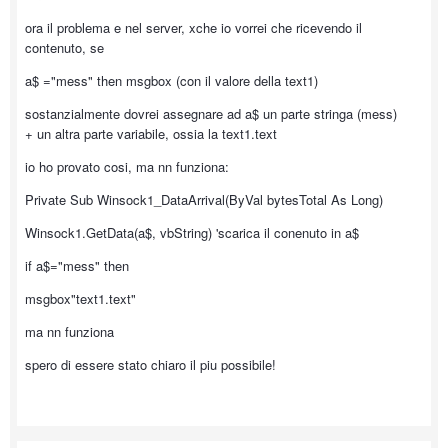
ora il problema e nel server, xche io vorrei che ricevendo il
contenuto, se
a$ ="mess" then msgbox (con il valore della text1)
sostanzialmente dovrei assegnare ad a$ un parte stringa (mess)
+ un altra parte variabile, ossia la text1.text
io ho provato cosi, ma nn funziona:
Private Sub Winsock1_DataArrival(ByVal bytesTotal As Long)
Winsock1.GetData(a$, vbString) 'scarica il conenuto in a$
if a$="mess" then
msgbox"text1.text"
ma nn funziona
spero di essere stato chiaro il piu possibile!