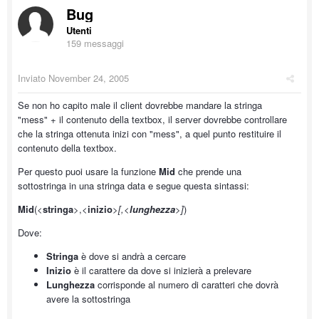
Bug
Utenti
159 messaggi
Inviato
November 24, 2005
Se non ho capito male il client dovrebbe mandare la stringa
"mess" + il contenuto della textbox, il server dovrebbe controllare
che la stringa ottenuta inizi con "mess", a quel punto restituire il
contenuto della textbox.
Per questo puoi usare la funzione
Mid
che prende una
sottostringa in una stringa data e segue questa sintassi:
Mid
(<
stringa
>,<
inizio
>
[,<
lunghezza
>]
)
Dove:
Stringa
è dove si andrà a cercare
Inizio
è il carattere da dove si inizierà a prelevare
Lunghezza
corrisponde al numero di caratteri che dovrà
avere la sottostringa