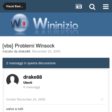
Visual Basic 6.0
[vbs] Problemi Winsock
Iniziato da
drake88
,
November 24, 2005
2 messaggi in questa discussione
drake88
Utenti
9 messaggi
Inviato
November 24, 2005
salve a tutti