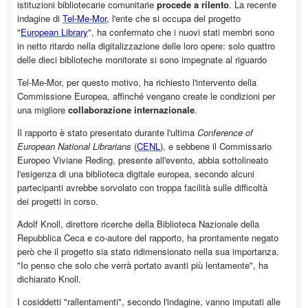
istituzioni bibliotecarie comunitarie
procede a rilento
. La recente
indagine di
Tel-Me-Mor
, l'ente che si occupa del progetto
"
European Library
", ha confermato che i nuovi stati membri sono
in netto ritardo nella digitalizzazione delle loro opere: solo quattro
delle dieci biblioteche monitorate si sono impegnate al riguardo
Tel-Me-Mor, per questo motivo, ha richiesto l'intervento della
Commissione Europea, affinché vengano create le condizioni per
una migliore
collaborazione internazionale
.
Il rapporto è stato presentato durante l'ultima
Conference of
European National Librarians
(
CENL
), e sebbene il Commissario
Europeo Viviane Reding, presente all'evento, abbia sottolineato
l'esigenza di una biblioteca digitale europea, secondo alcuni
partecipanti avrebbe sorvolato con troppa facilità sulle difficoltà
dei progetti in corso.
Adolf Knoll, direttore ricerche della Biblioteca Nazionale della
Repubblica Ceca e co-autore del rapporto, ha prontamente negato
però che il progetto sia stato ridimensionato nella sua importanza.
"Io penso che solo che verrà portato avanti più lentamente", ha
dichiarato Knoll.
I cosiddetti "rallentamenti", secondo l'indagine, vanno imputati alle