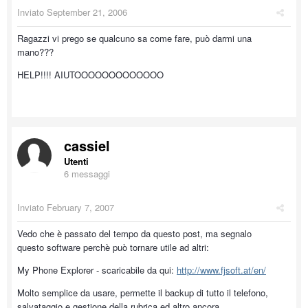
Inviato
September 21, 2006
Ragazzi vi prego se qualcuno sa come fare, può darmi una
mano???
HELP!!!! AIUTOOOOOOOOOOOOO
cassiel
Utenti
6 messaggi
Inviato
February 7, 2007
Vedo che è passato del tempo da questo post, ma segnalo
questo software perchè può tornare utile ad altri:
My Phone Explorer - scaricabile da qui:
http://www.fjsoft.at/en/
Molto semplice da usare, permette il backup di tutto il telefono,
salvataggio e gestione della rubrica ed altro ancora.