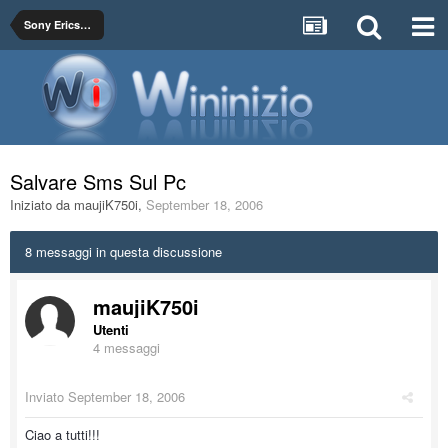
Sony Ericsson
Salvare Sms Sul Pc
Iniziato da
maujiK750i
,
September 18, 2006
8 messaggi in questa discussione
maujiK750i
Utenti
4 messaggi
Inviato
September 18, 2006
Ciao a tutti!!!