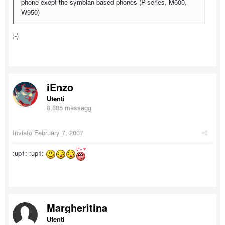
phone exept the symbian-based phones (P-series, M600,
W950)
;-)
iEnzo
Utenti
8,885 messaggi
Inviato
February 7, 2007
:up1: :up1:
Margheritina
Utenti