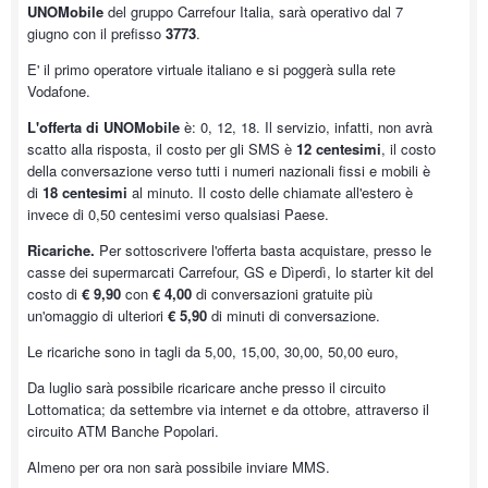
UNOMobile
del gruppo Carrefour Italia, sarà operativo dal 7
giugno con il prefisso
3773
.
E' il primo operatore virtuale italiano e si poggerà sulla rete
Vodafone.
L'offerta di UNOMobile
è: 0, 12, 18. Il servizio, infatti, non avrà
scatto alla risposta, il costo per gli SMS è
12 centesimi
, il costo
della conversazione verso tutti i numeri nazionali fissi e mobili è
di
18 centesimi
al minuto. Il costo delle chiamate all'estero è
invece di 0,50 centesimi verso qualsiasi Paese.
Ricariche.
Per sottoscrivere l'offerta basta acquistare, presso le
casse dei supermarcati Carrefour, GS e Dìperdì, lo starter kit del
costo di
€ 9,90
con
€ 4,00
di conversazioni gratuite più
un'omaggio di ulteriori
€ 5,90
di minuti di conversazione.
Le ricariche sono in tagli da 5,00, 15,00, 30,00, 50,00 euro,
Da luglio sarà possibile ricaricare anche presso il circuito
Lottomatica; da settembre via internet e da ottobre, attraverso il
circuito ATM Banche Popolari.
Almeno per ora non sarà possibile inviare MMS.