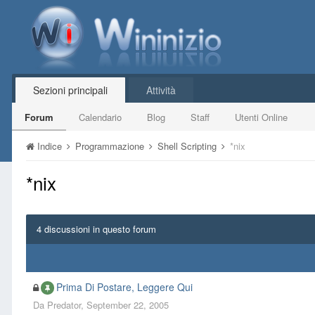
Sezioni principali
Attività
Forum
Calendario
Blog
Staff
Utenti Online
Indice
Programmazione
Shell Scripting
*nix
*nix
4 discussioni in questo forum
Prima Di Postare, Leggere Qui
Da
Predator
,
September 22, 2005