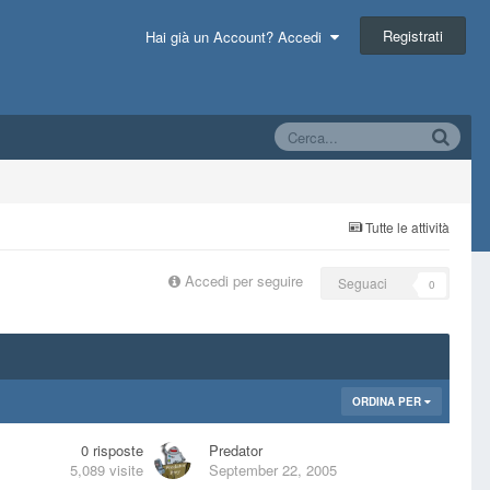
Registrati
Hai già un Account? Accedi
Tutte le attività
Accedi per seguire
Seguaci
0
ORDINA PER
0
risposte
Predator
5,089
visite
September 22, 2005