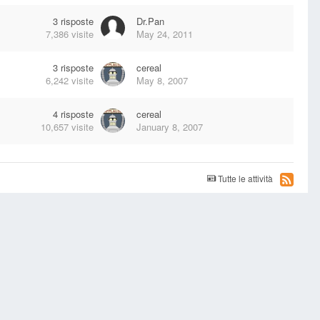
3
risposte
Dr.Pan
7,386
visite
May 24, 2011
3
risposte
cereal
6,242
visite
May 8, 2007
4
risposte
cereal
10,657
visite
January 8, 2007
Tutte le attività