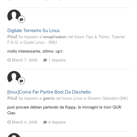
Digitale Terrestre Su Linux
PiloZ
ha risposto a
ienaplissken
nel forum
Tips & Tricks, Tutorial,
F.A.Q. e Guide Linux - GNU
molto interessante, ottimo :up1:
March 7, 2006
1 risposta
[linux]Come Far Partire Boot Da Dischetto
PiloZ
ha risposto a
gaerix
nel forum
Linux e Sistemi Operativi GNU
puoi provare debian partendo da floppy, le immagini le trovi QUA'
Ciao
March 4, 2006
4 risposte