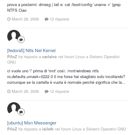
prova a postarmi: dmesg | tail e: cat /boot/config-`uname -r` |grep
NTFS Ciao
March 28, 2006
12 risposte
[fedora5] Ntfs Nel Kernel
PiloZ
ha risposto a
carlainz
nel forum
Linux e Sistemi Operativi
GNU
ci vuole uno '/' prima di 'mnt' così: /mnt/windows ntfs
ro,defaults,umask=0222 0 0 ma forse hai sbagliato solo incollando?
comunque se la cartella è vuota è normale perchè significa che la...
March 28, 2006
12 risposte
[ubuntu] Msn Messenger
PiloZ
ha risposto a
isileth
nel forum
Linux e Sistemi Operativi GNU