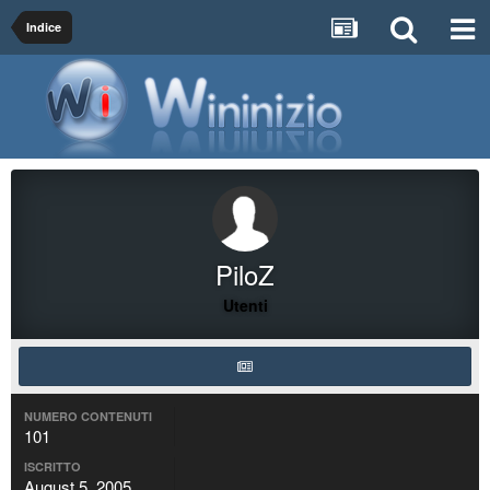
Indice
PiloZ
Utenti
NUMERO CONTENUTI
101
ISCRITTO
August 5, 2005