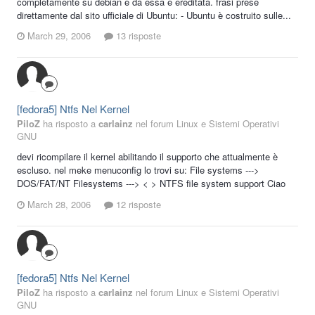
completamente su debian e da essa è ereditata. frasi prese
direttamente dal sito ufficiale di Ubuntu: - Ubuntu è costruito sulle...
March 29, 2006
13 risposte
[fedora5] Ntfs Nel Kernel
PiloZ
ha risposto a
carlainz
nel forum
Linux e Sistemi Operativi
GNU
devi ricompilare il kernel abilitando il supporto che attualmente è
escluso. nel meke menuconfig lo trovi su: File systems --->
DOS/FAT/NT Filesystems ---> < > NTFS file system support Ciao
March 28, 2006
12 risposte
[fedora5] Ntfs Nel Kernel
PiloZ
ha risposto a
carlainz
nel forum
Linux e Sistemi Operativi
GNU