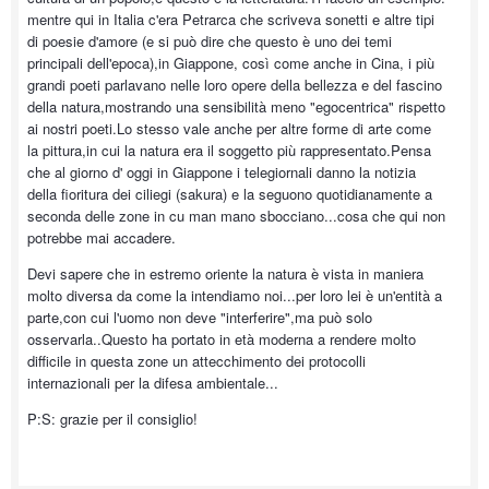
mentre qui in Italia c'era Petrarca che scriveva sonetti e altre tipi
di poesie d'amore (e si può dire che questo è uno dei temi
principali dell'epoca),in Giappone, così come anche in Cina, i più
grandi poeti parlavano nelle loro opere della bellezza e del fascino
della natura,mostrando una sensibilità meno "egocentrica" rispetto
ai nostri poeti.Lo stesso vale anche per altre forme di arte come
la pittura,in cui la natura era il soggetto più rappresentato.Pensa
che al giorno d' oggi in Giappone i telegiornali danno la notizia
della fioritura dei ciliegi (sakura) e la seguono quotidianamente a
seconda delle zone in cu man mano sbocciano...cosa che qui non
potrebbe mai accadere.
Devi sapere che in estremo oriente la natura è vista in maniera
molto diversa da come la intendiamo noi...per loro lei è un'entità a
parte,con cui l'uomo non deve "interferire",ma può solo
osservarla..Questo ha portato in età moderna a rendere molto
difficile in questa zone un attecchimento dei protocolli
internazionali per la difesa ambientale...
P:S: grazie per il consiglio!