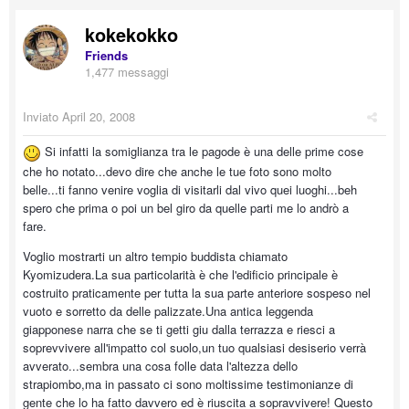
kokekokko
Friends
1,477 messaggi
Inviato
April 20, 2008
Si infatti la somiglianza tra le pagode è una delle prime cose
che ho notato...devo dire che anche le tue foto sono molto
belle...ti fanno venire voglia di visitarli dal vivo quei luoghi...beh
spero che prima o poi un bel giro da quelle parti me lo andrò a
fare.
Voglio mostrarti un altro tempio buddista chiamato
Kyomizudera.La sua particolarità è che l'edificio principale è
costruito praticamente per tutta la sua parte anteriore sospeso nel
vuoto e sorretto da delle palizzate.Una antica leggenda
giapponese narra che se ti getti giu dalla terrazza e riesci a
soprevvivere all'impatto col suolo,un tuo qualsiasi desiserio verrà
avverato...sembra una cosa folle data l'altezza dello
strapiombo,ma in passato ci sono moltissime testimonianze di
gente che lo ha fatto davvero ed è riuscita a sopravvivere! Questo