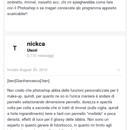
ombretto, rimmel, rossetto ecc, chi mi spiegherebbe come fare
con il Photoshop o se magari conoscete qlc programma apposito
scaricabile!!
nickca
Utenti
3,770 messaggi
Inviato
August 30, 2010
[ben]Gianfrancesco[/ben]
Non credo che photoshop abbia delle funzioni personalizzate per il
make-up, quindi, per quanto ne so io l'unica maniera è andare di
pennello selezionando dimensione pennello, durezza e opacità
volta per volta a seconda che si tratti di rimmel (sulle ciglia, quindi
a forte ingrandimento) terre e fard con pennello "morbido" e poca
densità, effetti di luce per il glossy delle labbra. Non sono un
esperto in questo genere di fotoritocco, in quanto mi limito agli