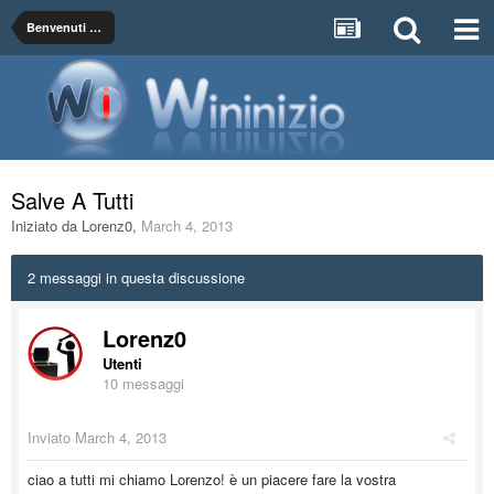
Benvenuti sul Forum di WinInizio! Presentati qui alla comunità...
Salve A Tutti
Iniziato da
Lorenz0
,
March 4, 2013
2 messaggi in questa discussione
Lorenz0
Utenti
10 messaggi
Inviato
March 4, 2013
ciao a tutti mi chiamo Lorenzo! è un piacere fare la vostra