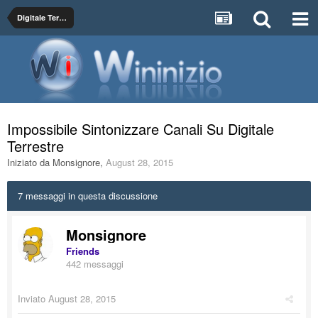
Digitale Terrestre DTT, Sky e TivùSat
Impossibile Sintonizzare Canali Su Digitale
Terrestre
Iniziato da
Monsignore
,
August 28, 2015
7 messaggi in questa discussione
Monsignore
Friends
442 messaggi
Inviato
August 28, 2015