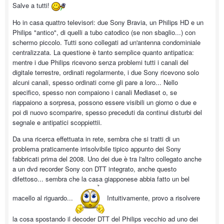
Salve a tutti!
Ho in casa quattro televisori: due Sony Bravia, un Philips HD e un
Philips "antico", di quelli a tubo catodico (se non sbaglio...) con
schermo piccolo. Tutti sono collegati ad un'antenna condominiale
centralizzata. La questione è tanto semplice quanto antipatica:
mentre i due Philips ricevono senza problemi tutti i canali del
digitale terrestre, ordinati regolarmente, i due Sony ricevono solo
alcuni canali, spesso ordinati come gli pare a loro... Nello
specifico, spesso non compaiono i canali Mediaset o, se
riappaiono a sorpresa, possono essere visibili un giorno o due e
poi di nuovo scomparire, spesso preceduti da continui disturbi del
segnale e antipatici scoppiettii.
Da una ricerca effettuata in rete, sembra che si tratti di un
problema praticamente irrisolvibile tipico appunto dei Sony
fabbricati prima del 2008. Uno dei due è tra l'altro collegato anche
a un dvd recorder Sony con DTT integrato, anche questo
difettoso... sembra che la casa giapponese abbia fatto un bel
macello al riguardo...
Intuitivamente, provo a risolvere
la cosa spostando il decoder DTT del Philips vecchio ad uno dei