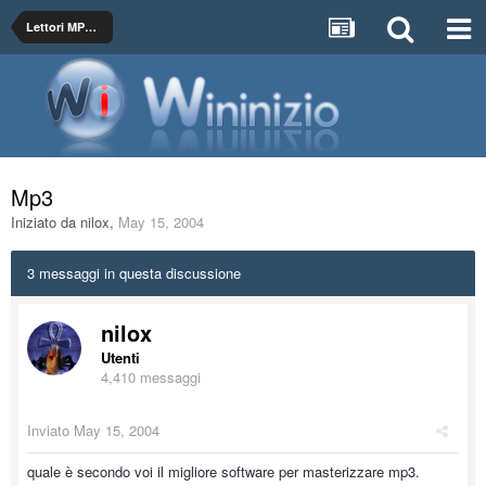
Lettori MP3, MP4
Mp3
Iniziato da
nilox
,
May 15, 2004
3 messaggi in questa discussione
nilox
Utenti
4,410 messaggi
Inviato
May 15, 2004
quale è secondo voi il migliore software per masterizzare mp3.