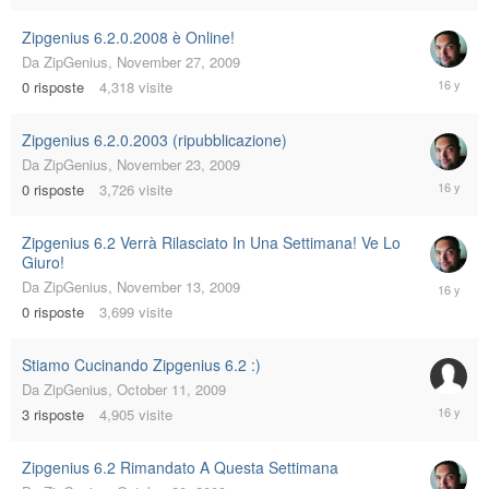
2009
Zipgenius 6.2.0.2008 è Online!
Da
ZipGenius
,
November 27, 2009
Novembe
0
risposte
4,318
visite
27,
2009
Zipgenius 6.2.0.2003 (ripubblicazione)
Da
ZipGenius
,
November 23, 2009
Novembe
0
risposte
3,726
visite
23,
2009
Zipgenius 6.2 Verrà Rilasciato In Una Settimana! Ve Lo
Giuro!
Novembe
Da
ZipGenius
,
November 13, 2009
13,
0
risposte
3,699
visite
2009
Stiamo Cucinando Zipgenius 6.2 :)
Da
ZipGenius
,
October 11, 2009
Novembe
3
risposte
4,905
visite
8,
2009
Zipgenius 6.2 Rimandato A Questa Settimana