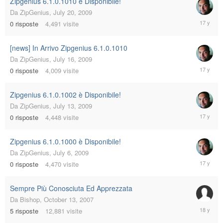
Zipgenius 6.1.0.1010 è Disponibile!
Da
ZipGenius
,
July 20, 2009
July
0
risposte
4,491
visite
20,
2009
[news] In Arrivo Zipgenius 6.1.0.1010
Da
ZipGenius
,
July 16, 2009
July
0
risposte
4,009
visite
16,
2009
Zipgenius 6.1.0.1002 è Disponibile!
Da
ZipGenius
,
July 13, 2009
July
0
risposte
4,448
visite
13,
2009
Zipgenius 6.1.0.1000 è Disponibile!
Da
ZipGenius
,
July 6, 2009
July
0
risposte
4,470
visite
6,
2009
Sempre Più Conosciuta Ed Apprezzata
Da
Bishop
,
October 13, 2007
Decembe
5
risposte
12,881
visite
23,