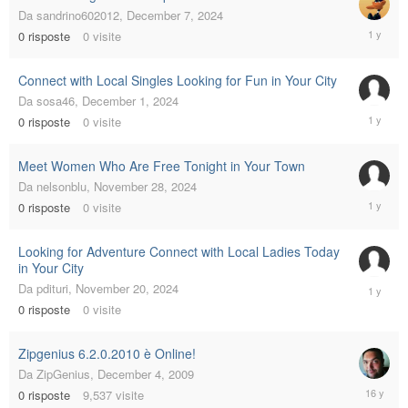
Da
sandrino602012
,
December 7, 2024
Decembe
0
risposte
0
visite
7,
2024
Connect with Local Singles Looking for Fun in Your City
Da
sosa46
,
December 1, 2024
Decembe
0
risposte
0
visite
1,
2024
Meet Women Who Are Free Tonight in Your Town
Da
nelsonblu
,
November 28, 2024
Novembe
0
risposte
0
visite
28,
2024
Looking for Adventure Connect with Local Ladies Today
in Your City
Novembe
Da
pdituri
,
November 20, 2024
20,
0
risposte
0
visite
2024
Zipgenius 6.2.0.2010 è Online!
Da
ZipGenius
,
December 4, 2009
Decembe
0
risposte
9,537
visite
4,