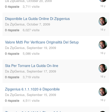
Da
ZipGenius
,
October 20, 2009
October
0
risposte
3,711
visite
20,
2009
Disponibile La Guida Online Di Zipgenius
Da
ZipGenius
,
October 7, 2009
October
0
risposte
6,027
visite
7,
2009
Valore Md5 Per Verificare Originalità Del Setup
Da
ZipGenius
,
September 19, 2009
Septemb
0
risposte
5,086
visite
19,
2009
Sta Per Tornare La Guida On-line
Da
ZipGenius
,
September 17, 2009
Septemb
0
risposte
3,719
visite
17,
2009
Zipgenius 6.1.1.1020 è Disponibile
Da
ZipGenius
,
September 15, 2009
Septemb
0
risposte
4,511
visite
15,
2009