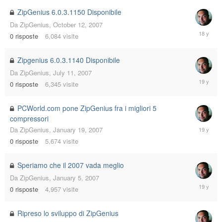
2007
ZipGenius 6.0.3.1150 Disponibile
Da
ZipGenius
,
October 12, 2007
October
0
risposte
6,084
visite
12,
2007
Zipgenius 6.0.3.1140 Disponibile
Da
ZipGenius
,
July 11, 2007
July
0
risposte
6,345
visite
11,
2007
PCWorld.com pone ZipGenius fra i migliori 5
compressori
January
Da
ZipGenius
,
January 19, 2007
19,
0
risposte
5,674
visite
2007
Speriamo che il 2007 vada meglio
Da
ZipGenius
,
January 5, 2007
January
0
risposte
4,957
visite
5,
2007
Ripreso lo sviluppo di ZipGenius