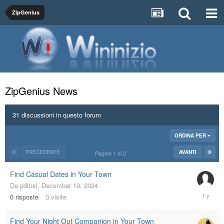
ZipGenius
ZipGenius News
31 discussioni in questo forum
ORDINA PER
PRECEDENTE
AVANTI
Pagine 1 di 2
Find Casual Dates in Your Town
Da
pdituri
,
December 19, 2024
Decembe
0
risposte
0
visite
19,
2024
Find Your Night Out Companion in Your Town