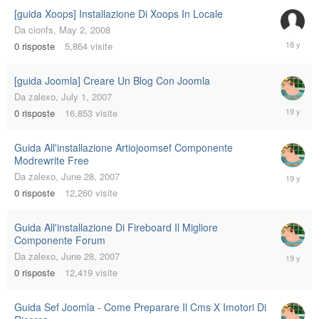
[guida Xoops] Installazione Di Xoops In Locale
Da
cionfs
,
May 2, 2008
May
0
risposte
5,864
visite
2,
2008
[guida Joomla] Creare Un Blog Con Joomla
Da
zalexo
,
July 1, 2007
July
0
risposte
16,853
visite
1,
2007
Guida All'installazione Artiojoomsef Componente
Modrewrite Free
June
Da
zalexo
,
June 28, 2007
28,
0
risposte
12,260
visite
2007
Guida All'installazione Di Fireboard Il Migliore
Componente Forum
June
Da
zalexo
,
June 28, 2007
28,
0
risposte
12,419
visite
2007
Guida Sef Joomla - Come Preparare Il Cms X Imotori Di