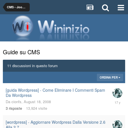
CMS - Joomla, WordPress ed Invision
Guide su CMS
11 discussioni in questo forum
ORDINA PER
[guida Wordpress] - Come Eliminare I Commenti Spam
Da Wordpress
February
Da
cionfs
,
August 18, 2008
5,
3
risposte
13,924
visite
2009
[wordpress] - Aggiornare Wordpress Dalla Versione 2.6
Alla 2.7