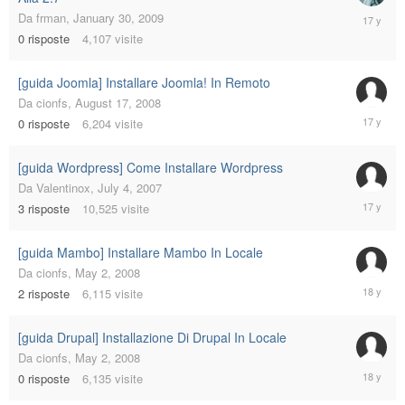
January
Da
frman
,
January 30, 2009
30,
0
risposte
4,107
visite
2009
[guida Joomla] Installare Joomla! In Remoto
Da
cionfs
,
August 17, 2008
August
0
risposte
6,204
visite
17,
2008
[guida Wordpress] Come Installare Wordpress
Da
Valentinox
,
July 4, 2007
August
3
risposte
10,525
visite
17,
2008
[guida Mambo] Installare Mambo In Locale
Da
cionfs
,
May 2, 2008
May
2
risposte
6,115
visite
2,
2008
[guida Drupal] Installazione Di Drupal In Locale
Da
cionfs
,
May 2, 2008
May
0
risposte
6,135
visite
2,
2008