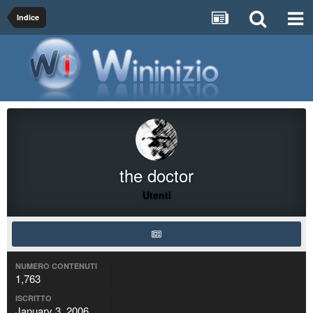
Indice
the doctor
Utenti
NUMERO CONTENUTI
1,763
ISCRITTO
January 3, 2006