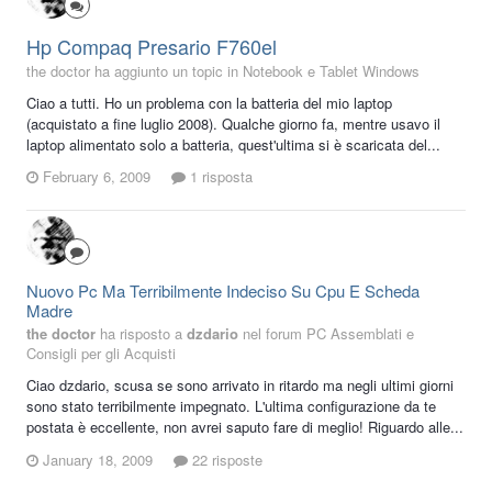
Hp Compaq Presario F760el
the doctor ha aggiunto un topic in
Notebook e Tablet Windows
Ciao a tutti. Ho un problema con la batteria del mio laptop
(acquistato a fine luglio 2008). Qualche giorno fa, mentre usavo il
laptop alimentato solo a batteria, quest'ultima si è scaricata del...
February 6, 2009
1 risposta
Nuovo Pc Ma Terribilmente Indeciso Su Cpu E Scheda
Madre
the doctor
ha risposto a
dzdario
nel forum
PC Assemblati e
Consigli per gli Acquisti
Ciao dzdario, scusa se sono arrivato in ritardo ma negli ultimi giorni
sono stato terribilmente impegnato. L'ultima configurazione da te
postata è eccellente, non avrei saputo fare di meglio! Riguardo alle...
January 18, 2009
22 risposte