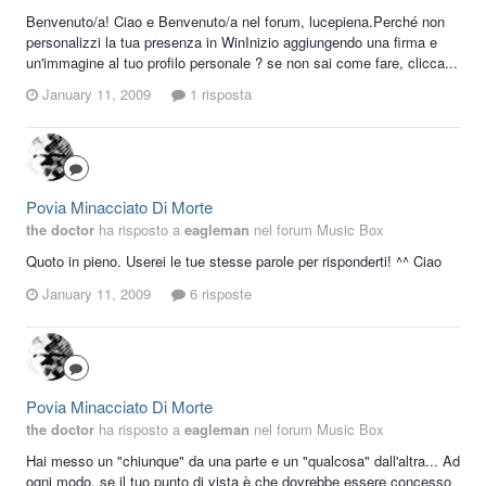
Benvenuto/a! Ciao e Benvenuto/a nel forum, lucepiena.Perché non
personalizzi la tua presenza in WinInizio aggiungendo una firma e
un'immagine al tuo profilo personale ? se non sai come fare, clicca...
January 11, 2009
1 risposta
Povia Minacciato Di Morte
the doctor
ha risposto a
eagleman
nel forum
Music Box
Quoto in pieno. Userei le tue stesse parole per risponderti! ^^ Ciao
January 11, 2009
6 risposte
Povia Minacciato Di Morte
the doctor
ha risposto a
eagleman
nel forum
Music Box
Hai messo un "chiunque" da una parte e un "qualcosa" dall'altra... Ad
ogni modo, se il tuo punto di vista è che dovrebbe essere concesso