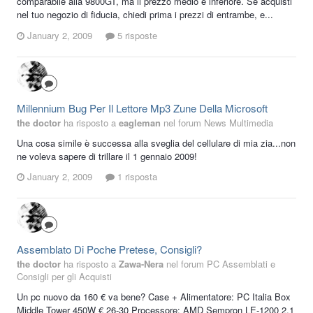
comparabile alla 9800GT, ma il prezzo medio è inferiore. Se acquisti
nel tuo negozio di fiducia, chiedi prima i prezzi di entrambe, e...
January 2, 2009
5 risposte
Millennium Bug Per Il Lettore Mp3 Zune Della Microsoft
the doctor
ha risposto a
eagleman
nel forum
News Multimedia
Una cosa simile è successa alla sveglia del cellulare di mia zia...non
ne voleva sapere di trillare il 1 gennaio 2009!
January 2, 2009
1 risposta
Assemblato Di Poche Pretese, Consigli?
the doctor
ha risposto a
Zawa-Nera
nel forum
PC Assemblati e
Consigli per gli Acquisti
Un pc nuovo da 160 € va bene? Case + Alimentatore: PC Italia Box
Middle Tower 450W € 26-30 Processore: AMD Sempron LE-1200 2,1